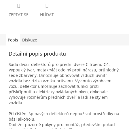
ZEPTAT SE
HLÍDAT
Popis
Diskuze
Detailní popis produktu
Sada dvou deflektorů pro přední dveře Citroënu C4.
Vypouklý tvar, metakrylát odolný proti nárazu, průhledný,
šedě zbarvený. Umožňuje obnovovat vzduch uvnitř
vozidla bez rizika vzniku průvanu. Vyvinuto výrobcem
vozu, deflektor umožňuje zachovat funkci proti
přiskřípnutí u elektricky ovládaných oken, dokonale
vyhovuje rozměrům předních dveří a ladí se stylem
vozidla.
Při čištění špinavých deflektorů nepoužívat prostředky na
bázi alkoholu.
Dodržet pozorně pokyny pro montáž, především pokud