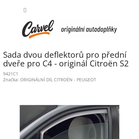
Přejít
NÁKUP
na
obsah
KOŠÍK
Sada dvou deflektorů pro přední
dveře pro C4 - originál Citroën S2
9421C1
Značka:
ORIGINÁLNÍ DÍL CITROËN - PEUGEOT