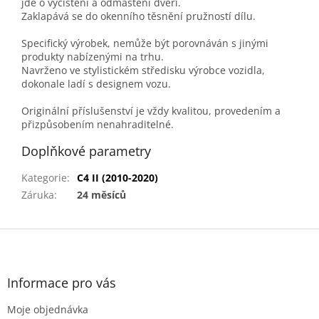
jde o vyčištění a odmaštění dveří.
Zaklapává se do okenního těsnění pružností dílu.
Specifický výrobek, nemůže být porovnáván s jinými
produkty nabízenými na trhu.
Navrženo ve stylistickém středisku výrobce vozidla,
dokonale ladí s designem vozu.
Originální příslušenství je vždy kvalitou, provedením a
přizpůsobením nenahraditelné.
Doplňkové parametry
Kategorie
:
C4 II (2010-2020)
Záruka
:
24 měsíců
Z
á
p
a
Informace pro vás
t
Moje objednávka
í