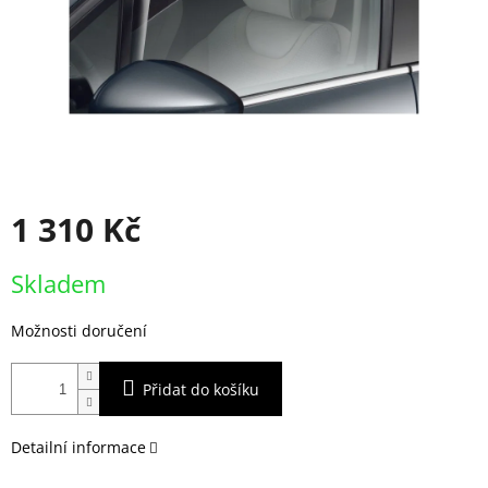
1 310 Kč
Měrná
Skladem
cena:
Možnosti doručení
Přidat do košíku
Detailní informace