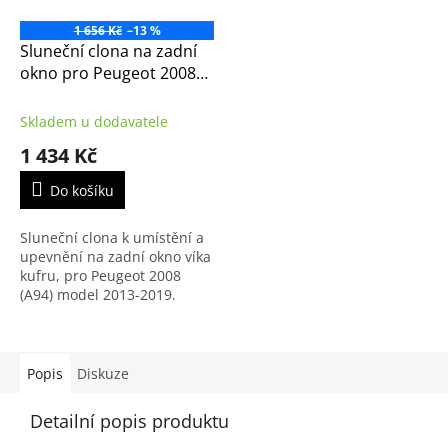
1 656 Kč
–13 %
Sluneční clona na zadní
okno pro Peugeot 2008
(A94) (1609601380)
Skladem u dodavatele
1 434 Kč
Do košíku
Sluneční clona k umístění a
upevnění na zadní okno víka
kufru, pro Peugeot 2008
(A94) model 2013-2019.
Popis
Diskuze
Detailní popis produktu