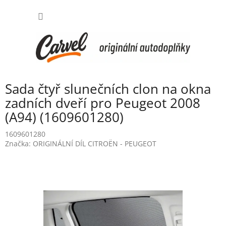
Přejít
NÁKUP
na
obsah
KOŠÍK
Sada čtyř slunečních clon na okna
zadních dveří pro Peugeot 2008
(A94) (1609601280)
1609601280
Značka:
ORIGINÁLNÍ DÍL CITROËN - PEUGEOT