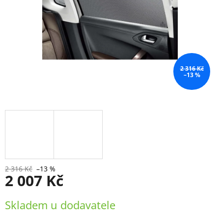
2 316 Kč
–13 %
2 316 Kč
–13 %
2 007 Kč
Měrná
Skladem u dodavatele
cena: