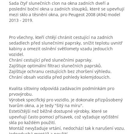
Sada čtyř slunečních clon na okna zadních dveří a
poslední boční okna u zadních sloupků, které se upevňují
mezi sklo a těsnění okna, pro Peugeot 2008 (A94) model
2013 - 2019.
Pro všechny, kteří chtějí chránit cestující na zadních
sedadlech před slunečními paprsky, snížit teplotu uvnitř
kabiny a omezit oslnění světlomety vzadu jedoucích
vozidel.
Chrání cestující před slunečními paprsky.
Zajišťuje optimální filtraci slunečních paprsků.
Zajišťuje ochranu cestujících bez zhoršení výhledu.
Chrání obsah vozidla před pohledy kolemjdoucích.
Kvalita síťoviny odpovídá zadávacím podmínkám pro
prvovýrobu.
Výrobek specifický pro vozidlo, je dokonale přizpůsobený
tvarům okna, a je tedy "šitý na míru".
Estetičtější než běžně dostupné výrobky, které se
upevňují často pomocí přísavek, což vyžaduje vyčištění
skla po každém použití.
Montáž nevyžaduje vrtání, nedochází tak k narušení vozu.
Jednoduchá montáž a použití.