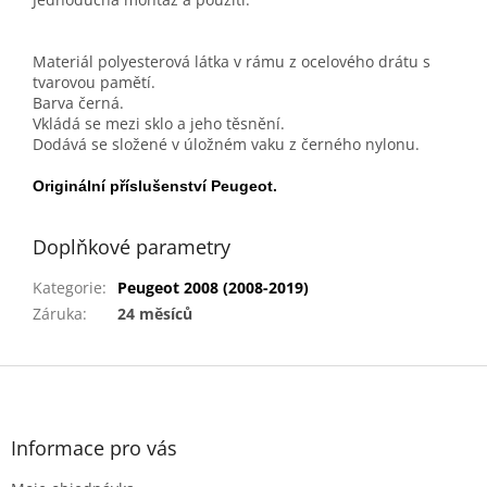
Materiál polyesterová látka v rámu z ocelového drátu s
tvarovou pamětí.
Barva černá.
Vkládá se mezi sklo a jeho těsnění.
Dodává se složené v úložném vaku z černého nylonu.
Originální příslušenství Peugeot.
Doplňkové parametry
Kategorie
:
Peugeot 2008 (2008-2019)
Záruka
:
24 měsíců
Z
á
p
a
Informace pro vás
t