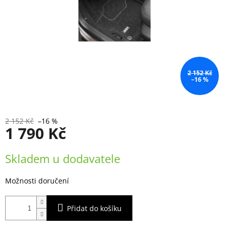
2 152 Kč
–16 %
2 152 Kč
–16 %
1 790 Kč
Měrná
Skladem u dodavatele
cena:
Možnosti doručení
Přidat do košíku