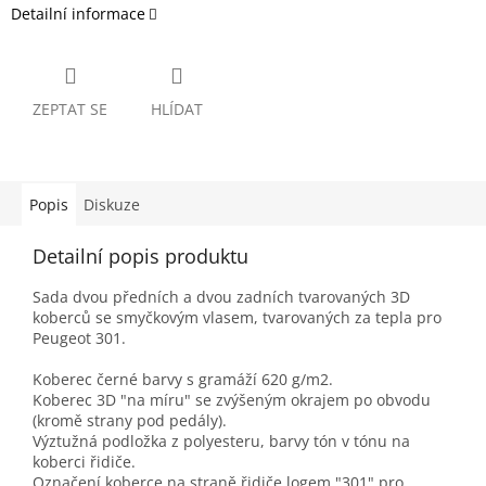
Detailní informace
ZEPTAT SE
HLÍDAT
Popis
Diskuze
Detailní popis produktu
Sada dvou předních a dvou zadních tvarovaných 3D
koberců se smyčkovým vlasem, tvarovaných za tepla pro
Peugeot 301.
Koberec černé barvy s gramáží 620 g/m2.
Koberec 3D "na míru" se zvýšeným okrajem po obvodu
(kromě strany pod pedály).
Výztužná podložka z polyesteru, barvy tón v tónu na
koberci řidiče.
Označení koberce na straně řidiče logem "301" pro