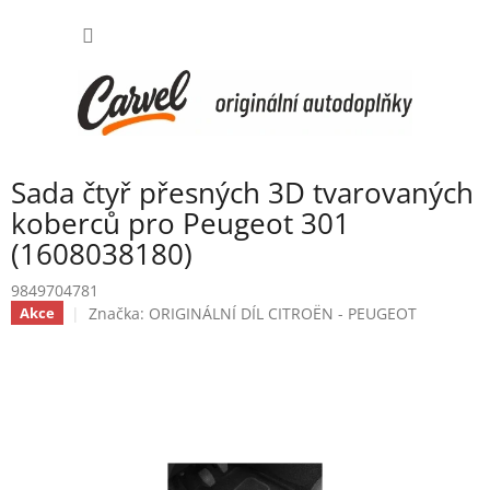
Přejít
NÁKUP
na
obsah
KOŠÍK
Sada čtyř přesných 3D tvarovaných
koberců pro Peugeot 301
(1608038180)
9849704781
Značka:
ORIGINÁLNÍ DÍL CITROËN - PEUGEOT
Akce