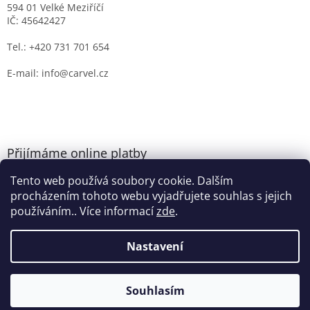
594 01 Velké Meziříčí
IČ: 45642427
Tel.: +420 731 701 654
E-mail: info@carvel.cz
Přijímáme online platby
Tento web používá soubory cookie. Dalším
procházením tohoto webu vyjadřujete souhlas s jejich
používáním.. Více informací
zde
.
Nastavení
Vytvořil Shoptet
Souhlasím
Copyright 2026
CARVEL.CZ
. Všechna práva vyhrazena.