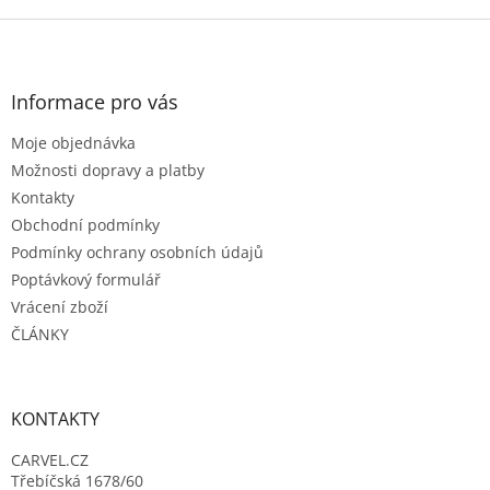
Z
á
p
a
Informace pro vás
t
Moje objednávka
í
Možnosti dopravy a platby
Kontakty
Obchodní podmínky
Podmínky ochrany osobních údajů
Poptávkový formulář
Vrácení zboží
ČLÁNKY
KONTAKTY
CARVEL.CZ
Třebíčská 1678/60