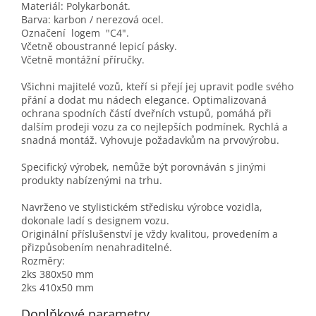
Materiál: Polykarbonát.
Barva: karbon / nerezová ocel.
Označení logem "C4".
Včetně oboustranné lepicí pásky.
Včetně montážní příručky.
Všichni majitelé vozů, kteří si přejí jej upravit podle svého
přání a dodat mu nádech elegance. Optimalizovaná
ochrana spodních částí dveřních vstupů, pomáhá při
dalším prodeji vozu za co nejlepších podmínek. Rychlá a
snadná montáž. Vyhovuje požadavkům na prvovýrobu.
Specifický výrobek, nemůže být porovnáván s jinými
produkty nabízenými na trhu.
Navrženo ve stylistickém středisku výrobce vozidla,
dokonale ladí s designem vozu.
Originální příslušenství je vždy kvalitou, provedením a
přizpůsobením nenahraditelné.
Rozměry:
2ks 380x50 mm
2ks 410x50 mm
Doplňkové parametry