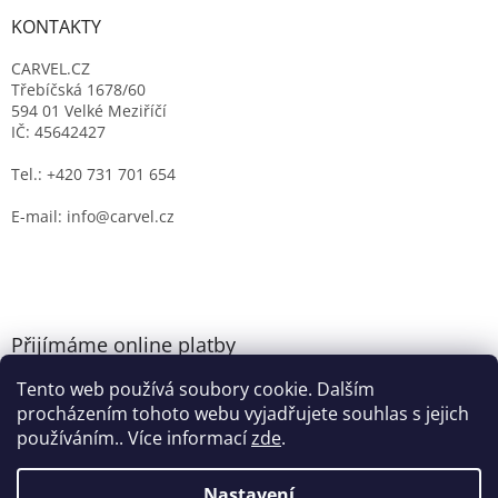
KONTAKTY
CARVEL.CZ
Třebíčská 1678/60
594 01 Velké Meziříčí
IČ: 45642427
Tel.: +420 731 701 654
E-mail: info@carvel.cz
Přijímáme online platby
Tento web používá soubory cookie. Dalším
procházením tohoto webu vyjadřujete souhlas s jejich
používáním.. Více informací
zde
.
Nastavení