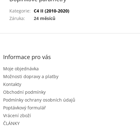
Kategorie
:
C4 II (2010-2020)
Záruka
:
24 měsíců
Z
á
p
a
Informace pro vás
t
Moje objednávka
í
Možnosti dopravy a platby
Kontakty
Obchodní podmínky
Podmínky ochrany osobních údajů
Poptávkový formulář
Vrácení zboží
ČLÁNKY