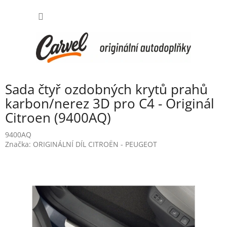
Přejít
NÁKUP
na
obsah
KOŠÍK
Sada čtyř ozdobných krytů prahů
karbon/nerez 3D pro C4 - Originál
Citroen (9400AQ)
9400AQ
Značka:
ORIGINÁLNÍ DÍL CITROËN - PEUGEOT