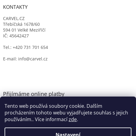
KONTAKTY
CARVEL.CZ
Třebíčská 1678/60
594 01 Velké Meziříčí
IČ: 45642427
Tel.: +420 731 701 654
E-mail: info@carvel.cz
Přijímáme online platby
Tento web používá soubory cookie. Dalším
procházením tohoto webu vyjadřujete souhlas s jejich
používáním.. Více informací
zde
.
Nastavení