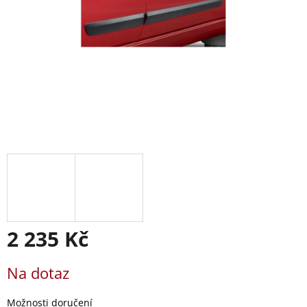
2 235 Kč
Měrná
Na dotaz
cena:
Možnosti doručení