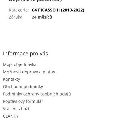
Kategorie
:
C4 PICASSO II (2013-2022)
Záruka
:
24 měsíců
Z
á
p
a
Informace pro vás
t
Moje objednávka
í
Možnosti dopravy a platby
Kontakty
Obchodní podmínky
Podmínky ochrany osobních údajů
Poptávkový formulář
Vrácení zboží
ČLÁNKY