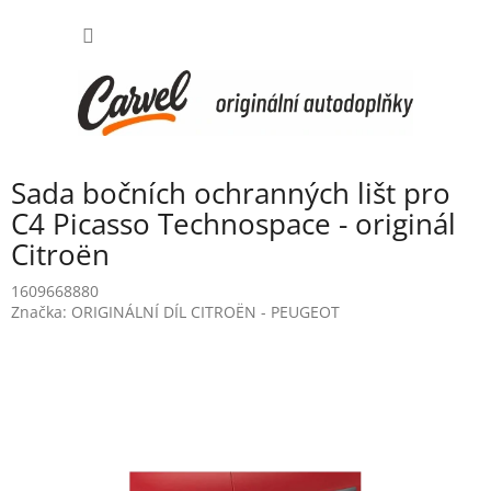
Přejít
NÁKUP
na
obsah
KOŠÍK
Sada bočních ochranných lišt pro
C4 Picasso Technospace - originál
Citroën
1609668880
Značka:
ORIGINÁLNÍ DÍL CITROËN - PEUGEOT