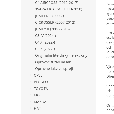
C4 AIRCROSS (2012-2017)
Barva
XSARA PICASSO (1999-2010)
Upevn
Vysok
JUMPER II (2006-)
Dodáv
C-CROSSER (2007-2012)
Jedno
JUMPY II (2006-2016)
Pro 
C3 IV (2024-)
vozi
C4 X (2022-)
desi
ochr
C5 X (2022-)
jej 
Originální lité disky - elektrony
odpr
Opravné tužky na lak
Výro
Opravné laky ve spreji
posk
OPEL
Dbej
PEUGEOT
Spec
TOYOTA
trhu
MG
desi
MAZDA
Orig
FIAT
nena