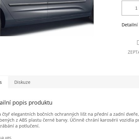
Detailní
ZEPT
s
Diskuze
ailní popis produktu
 čtyř elegantních bočních ochranných lišt na přední a zadní dveře,
bených z ABS plastu černé barvy. Účinně chrání karosérii vozidla pr
rábání a potlučení.
iál ABS.