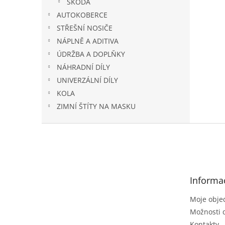
ŠKODA
AUTOKOBERCE
STŘEŠNÍ NOSIČE
NÁPLNĚ A ADITIVA
ÚDRŽBA A DOPLŇKY
NÁHRADNÍ DÍLY
UNIVERZÁLNÍ DÍLY
KOLA
ZIMNÍ ŠTÍTY NA MASKU
Z
á
p
a
t
Informa
í
Moje obje
Možnosti 
Kontakty