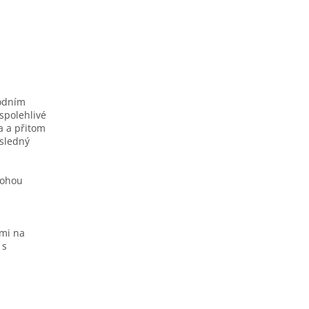
vodním
 spolehlivé
a a přitom
ásledný
mohou
ými na
 s