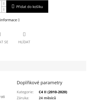
Přidat do košíku
 informace
AT SE
HLÍDAT
Doplňkové parametry
Kategorie
:
C4 II (2010-2020)
oti
Záruka
:
24 měsíců