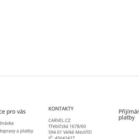
KONTAKTY
ce pro vás
Přijímá
platby
CARVEL.CZ
dnávka
Třebíčská 1678/60
dopravy a platby
594 01 Velké Meziříčí
IČ: 45642427