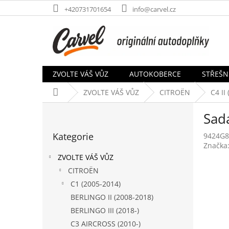
Přejít
+420731701654
info@carvel.cz
na
obsah
ZVOLTE VÁŠ VŮZ
AUTOKOBERCE
STŘEŠN
Domů
ZVOLTE VÁŠ VŮZ
CITROËN
C4 II
P
Sada
o
Přeskočit
s
Kategorie
9424G8
kategorie
t
Značka
r
ZVOLTE VÁŠ VŮZ
a
CITROËN
n
C1 (2005-2014)
n
í
BERLINGO II (2008-2018)
p
BERLINGO III (2018-)
a
C3 AIRCROSS (2010-)