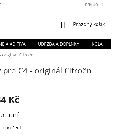
TY
OBCHODNÍ PODMÍNKY
PODMÍNKY OCHRANY OSOBNÍCH Ú
Přihlášení
NÁKUPNÍ
Prázdný košík
KOŠÍK
Ě A ADITIVA
ÚDRŽBA A DOPLŇKY
KOLA
 originál Citroën
pro C4 - originál Citroën
84 Kč
pr. dní
i doručení