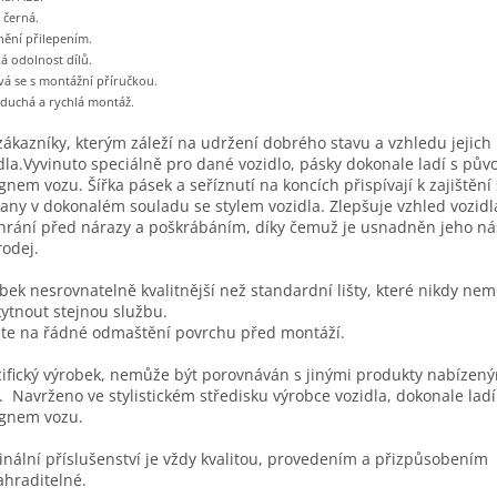
 černá.
ění přilepením.
á odolnost dílů.
á se s montážní příručkou.
duchá a rychlá montáž.
zákazníky, kterým záleží na udržení dobrého stavu a vzhledu jejich
dla.Vyvinuto speciálně pro dané vozidlo, pásky dokonale ladí s pů
gnem vozu. Šířka pásek a seříznutí na koncích přispívají k zajištění
any v dokonalém souladu se stylem vozidla. Zlepšuje vzhled vozidl
chrání před nárazy a poškrábáním, díky čemuž je usnadněn jeho n
odej.
bek nesrovnatelně kvalitnější než standardní lišty, které nikdy ne
ytnout stejnou službu.
te na řádné odmaštění povrchu před montáží.
ifický výrobek, nemůže být porovnáván s jinými produkty nabízen
. Navrženo ve stylistickém středisku výrobce vozidla, dokonale ladí
gnem vozu.
inální příslušenství je vždy kvalitou, provedením a přizpůsobením
hraditelné.