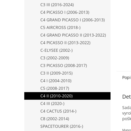
n
C3 III (2016-2024)
e
C4 PICASSO I (2006-2013)
l
C4 GRAND PICASSO I (2006-2013)
C5 AIRCROSS (2018-)
C4 GRAND PICASSO II (2013-2022)
C4 PICASSO II (2013-2022)
C-ELYSEE (2002-)
C3 (2002-2009)
C3 PICASSO (2008-2017)
C3 II (2009-2015)
Popi
C4 I (2004-2010)
C5 (2008-2017)
Det
C4 II (2010-2020)
C4 III (2020-)
Sada
C4 CACTUS (2014-)
vyro
pošk
C8 (2002-2014)
SPACETOURER (2016-)
Mater