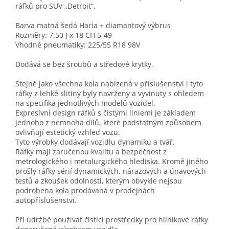
ráfků pro SUV „Detroit“.
Barva matná šedá Haria + diamantový výbrus
Rozměry: 7.50 J x 18 CH 5-49
Vhodné pneumatiky: 225/55 R18 98V
Dodává se bez šroubů a středové krytky.
Stejně jako všechna kola nabízená v příslušenství i tyto
ráfky z lehké slitiny byly navrženy a vyvinuty s ohledem
na specifika jednotlivých modelů vozidel.
Expresívní design ráfků s čistými liniemi je základem
jednoho z nemnoha dílů, které podstatným způsobem
ovlivňují estetický vzhled vozu.
Tyto výrobky dodávají vozidlu dynamiku a tvář.
Ráfky mají zaručenou kvalitu a bezpečnost z
metrologického i metalurgického hlediska. Kromě jiného
prošly ráfky sérií dynamických, nárazových a únavových
testů a zkoušek odolnosti, kterým obvykle nejsou
podrobena kola prodávaná v prodejnách
autopříslušenství.
Při údržbě používat čisticí prostředky pro hliníkové ráfky