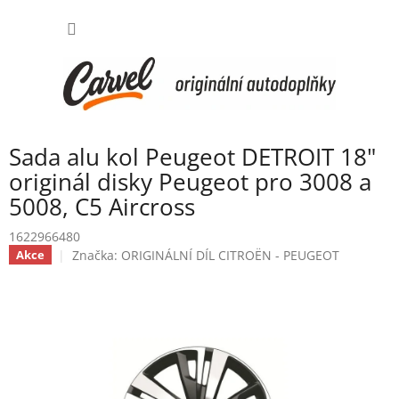
Přejít
NÁKUP
na
obsah
KOŠÍK
Sada alu kol Peugeot DETROIT 18"
originál disky Peugeot pro 3008 a
5008, C5 Aircross
1622966480
Značka:
ORIGINÁLNÍ DÍL CITROËN - PEUGEOT
Akce