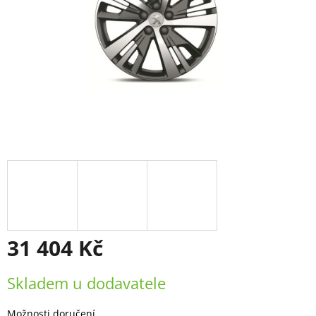
31 404 Kč
Měrná
Skladem u dodavatele
cena:
Možnosti doručení