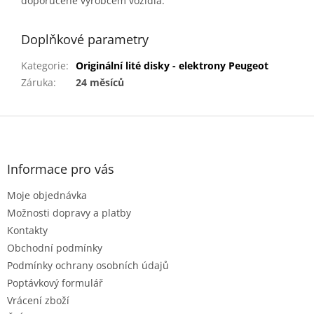
doporučené výrobcem vozidla.
Doplňkové parametry
Kategorie
:
Originální lité disky - elektrony Peugeot
Záruka
:
24 měsíců
Z
á
p
a
Informace pro vás
t
Moje objednávka
í
Možnosti dopravy a platby
Kontakty
Obchodní podmínky
Podmínky ochrany osobních údajů
Poptávkový formulář
Vrácení zboží