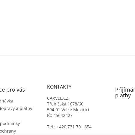
KONTAKTY
ce pro vás
Přijímá
platby
CARVEL.CZ
dnávka
Třebíčská 1678/60
dopravy a platby
594 01 Velké Meziříčí
IČ: 45642427
 podmínky
Tel.: +420 731 701 654
ochrany