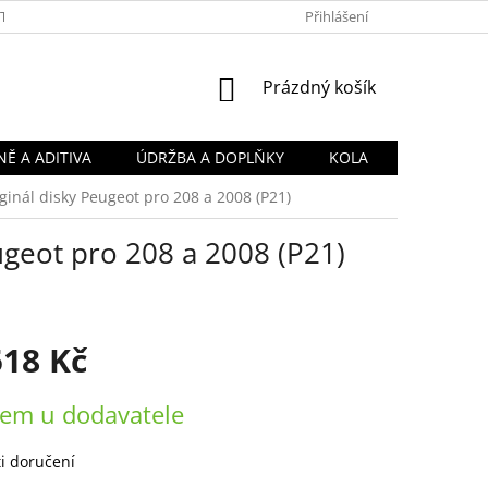
TY
OBCHODNÍ PODMÍNKY
PODMÍNKY OCHRANY OSOBNÍCH Ú
Přihlášení
NÁKUPNÍ
Prázdný košík
KOŠÍK
Ě A ADITIVA
ÚDRŽBA A DOPLŇKY
KOLA
iginál disky Peugeot pro 208 a 2008 (P21)
eugeot pro 208 a 2008 (P21)
518 Kč
em u dodavatele
i doručení