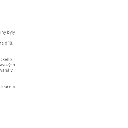
tiny byly
.
a dílů,
ického
navových
ávaná v
výrobcem