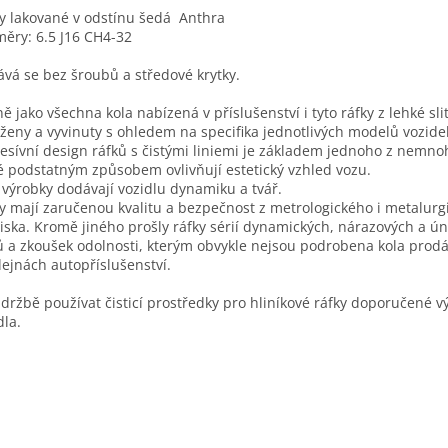
y lakované v odstínu šedá Anthra
ěry: 6.5 J16 CH4-32
vá se bez šroubů a středové krytky.
ně jako všechna kola nabízená v příslušenství i tyto ráfky z lehké sli
ženy a vyvinuty s ohledem na specifika jednotlivých modelů vozidel
esívní design ráfků s čistými liniemi je základem jednoho z nemnoh
é podstatným způsobem ovlivňují estetický vzhled vozu.
 výrobky dodávají vozidlu dynamiku a tvář.
y mají zaručenou kvalitu a bezpečnost z metrologického i metalurg
iska. Kromě jiného prošly ráfky sérií dynamických, nárazových a ú
ů a zkoušek odolnosti, kterým obvykle nejsou podrobena kola prod
ejnách autopříslušenství.
údržbě používat čisticí prostředky pro hliníkové ráfky doporučené 
dla.