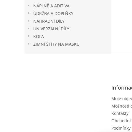
NÁPLNĚ A ADITIVA
ÚDRŽBA A DOPLŇKY
NÁHRADNÍ DÍLY
UNIVERZÁLNÍ DÍLY
KOLA
ZIMNÍ ŠTÍTY NA MASKU
Z
á
p
a
t
Informa
í
Moje obje
Možnosti 
Kontakty
Obchodní
Podmínky 