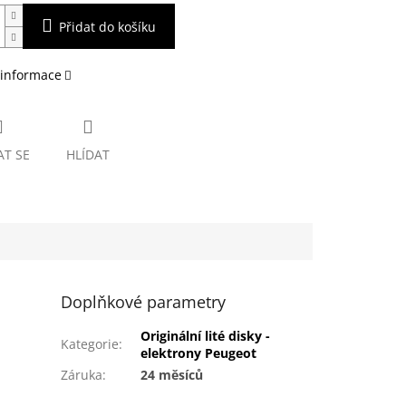
Přidat do košíku
 informace
AT SE
HLÍDAT
Doplňkové parametry
Originální lité disky -
Kategorie
:
elektrony Peugeot
Záruka
:
24 měsíců