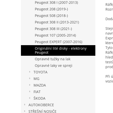
Peugeot 308 I (2007-2013)
Ráfk
Peugeot 208 (2019-)
Rozm
Peugeot 508 (2018-)
Dodá
Peugeot 308 II (2013-2021)
Stej
Peugeot 308 III (2021-)
navr
Peugeot 107 (2005-2014)
Expr
Peugeot EXPERT (2007-2016)
kter
Tyto
Originální lité disky - elektrony
Ráfk
Peugeot
hled
Opravné tužky na lak
test
Opravné laky ve spreji
prod
TOYOTA
Při 
MG
vozi
MAZDA
FIAT
ŠKODA
AUTOKOBERCE
STŘEŠNÍ NOSIČE