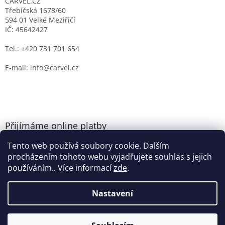
CARVEL.CZ
Třebíčská 1678/60
594 01 Velké Meziříčí
IČ: 45642427
Tel.: +420 731 701 654
E-mail: info@carvel.cz
Přijímáme online platby
Tento web používá soubory cookie. Dalším
procházením tohoto webu vyjadřujete souhlas s jejich
používáním.. Více informací
zde
.
Nastavení
Vytvořil Shoptet