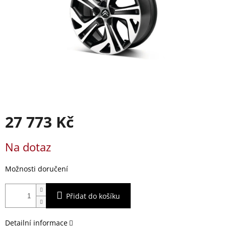
27 773 Kč
Měrná
Na dotaz
cena:
Možnosti doručení
Přidat do košíku
Detailní informace