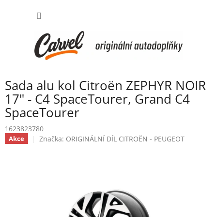
Přejít
NÁKUP
na
obsah
KOŠÍK
Sada alu kol Citroën ZEPHYR NOIR
17" - C4 SpaceTourer, Grand C4
SpaceTourer
1623823780
Značka:
ORIGINÁLNÍ DÍL CITROËN - PEUGEOT
Akce