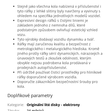
Stejně jako všechna kola nabízená v příslušenství i
tyto ráfky z lehké slitiny byly navrženy a vyvinuty s
ohledem na specifika jednotlivých modelů vozidel.
Expresívní design ráfků s čistými liniemi je
základem jednoho z nemnoha dílů, které
podstatným způsobem ovlivňují estetický vzhled
vozu.
Tyto výrobky dodávají vozidlu dynamiku a tvář.
Ráfky mají zaručenou kvalitu a bezpečnost z
metrologického i metalurgického hlediska. Kromě
jiného prošly ráfky sérií dynamických, nárazových a
únavových testů a zkoušek odolnosti, kterým
obvykle nejsou podrobena kola prodávaná v
prodejnách autopříslušenství.
Při údržbě používat čisticí prostředky pro hliníkové
ráfky doporučené výrobcem vozidla.
Doporučte zákazníkům bezpečnostní šrouby pro
kola.
Doplňkové parametry
Kategorie
:
Originální lité disky - elektrony
Záruka
:
24 měsíců