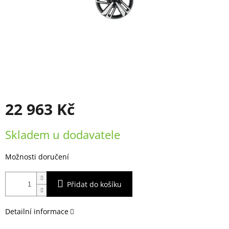
22 963 Kč
Měrná
Skladem u dodavatele
cena:
Možnosti doručení
Přidat do košíku
Detailní informace