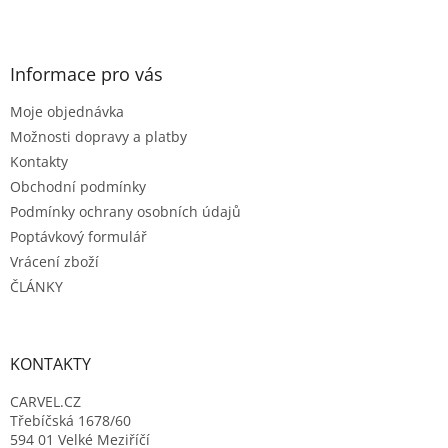
Z
á
p
a
Informace pro vás
t
Moje objednávka
í
Možnosti dopravy a platby
Kontakty
Obchodní podmínky
Podmínky ochrany osobních údajů
Poptávkový formulář
Vrácení zboží
ČLÁNKY
KONTAKTY
CARVEL.CZ
Třebíčská 1678/60
594 01 Velké Meziříčí