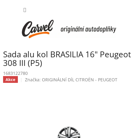
Přejít
NÁKUP
na
obsah
KOŠÍK
Sada alu kol BRASILIA 16" Peugeot
308 III (P5)
1683122780
Značka:
ORIGINÁLNÍ DÍL CITROËN - PEUGEOT
Akce