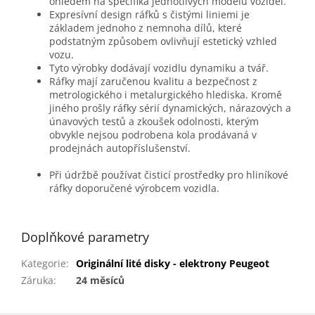
ohledem na specifika jednotlivých modelů vozidel.
Expresívní design ráfků s čistými liniemi je
základem jednoho z nemnoha dílů, které
podstatným způsobem ovlivňují estetický vzhled
vozu.
Tyto výrobky dodávají vozidlu dynamiku a tvář.
Ráfky mají zaručenou kvalitu a bezpečnost z
metrologického i metalurgického hlediska. Kromě
jiného prošly ráfky sérií dynamických, nárazových a
únavových testů a zkoušek odolnosti, kterým
obvykle nejsou podrobena kola prodávaná v
prodejnách autopříslušenství.
Při údržbě používat čisticí prostředky pro hliníkové
ráfky doporučené výrobcem vozidla.
Doplňkové parametry
Kategorie
:
Originální lité disky - elektrony Peugeot
Záruka
:
24 měsíců