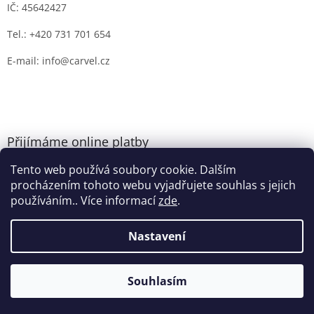
IČ: 45642427
Tel.: +420 731 701 654
E-mail: info@carvel.cz
Přijímáme online platby
Tento web používá soubory cookie. Dalším
procházením tohoto webu vyjadřujete souhlas s jejich
používáním.. Více informací
zde
.
Nastavení
Vytvořil Shoptet
Souhlasím
Copyright 2026
CARVEL.CZ
. Všechna práva vyhrazena.