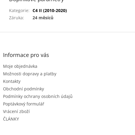
Kategorie
:
C4 II (2010-2020)
Záruka
:
24 měsíců
Z
á
p
a
Informace pro vás
t
Moje objednávka
í
Možnosti dopravy a platby
Kontakty
Obchodní podmínky
Podmínky ochrany osobních údajů
Poptávkový formulář
Vrácení zboží
ČLÁNKY