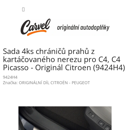
Přejít
NÁKUP
na
obsah
KOŠÍK
Sada 4ks chráničů prahů z
kartáčovaného nerezu pro C4, C4
Picasso - Originál Citroen (9424H4)
9424H4
Značka:
ORIGINÁLNÍ DÍL CITROËN - PEUGEOT