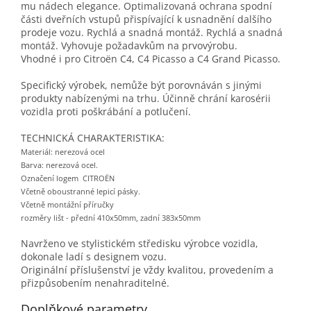
mu nádech elegance. Optimalizovaná ochrana spodní
části dveřních vstupů přispívající k usnadnění dalšího
prodeje vozu. Rychlá a snadná montáž. Rychlá a snadná
montáž. Vyhovuje požadavkům na prvovýrobu.
Vhodné i pro Citroën C4, C4 Picasso a C4 Grand Picasso.
Specifický výrobek, nemůže být porovnáván s jinými
produkty nabízenými na trhu. Účinně chrání karosérii
vozidla proti poškrábání a potlučení.
TECHNICKÁ CHARAKTERISTIKA:
Materiál: nerezová ocel
Barva: nerezová ocel.
Označení logem CITROËN
Včetně oboustranné lepicí pásky.
Včetně montážní příručky
rozměry lišt - přední 410x50mm, zadní 383x50mm
Navrženo ve stylistickém středisku výrobce vozidla,
dokonale ladí s designem vozu.
Originální příslušenství je vždy kvalitou, provedením a
přizpůsobením nenahraditelné.
Doplňkové parametry