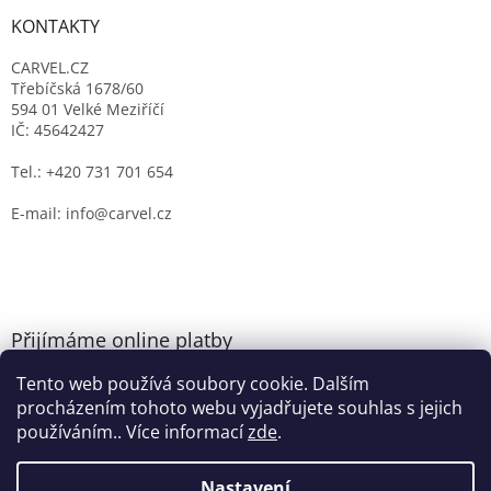
KONTAKTY
CARVEL.CZ
Třebíčská 1678/60
594 01 Velké Meziříčí
IČ: 45642427
Tel.: +420 731 701 654
E-mail: info@carvel.cz
Přijímáme online platby
Tento web používá soubory cookie. Dalším
procházením tohoto webu vyjadřujete souhlas s jejich
používáním.. Více informací
zde
.
Nastavení