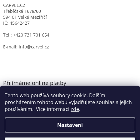
CARVEL.CZ
Třebíčská 1678/60
594 01 Velké Meziříčí
IČ: 45642427
Tel.: +420 731 701 654
E-mail: info@carvel.cz
Přijímáme online platby
Tento web používá soubory cookie. Dalším
procházením tohoto webu vyjadřujete souhlas s jejich
používáním.. Více informací
zde
.
Nastavení
Vytvořil Shoptet