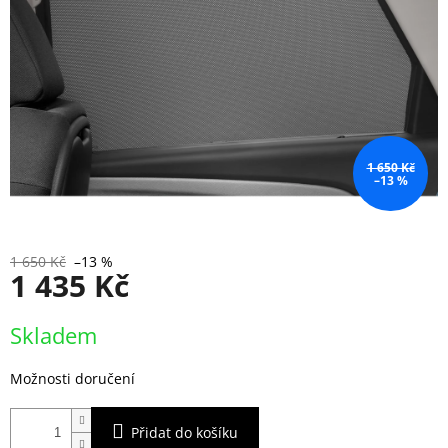
1 650 Kč
–13 %
1 650 Kč
–13 %
1 435 Kč
Měrná
Skladem
cena:
Možnosti doručení
Přidat do košíku