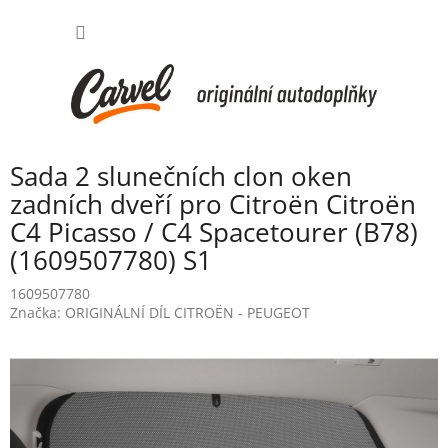
Přejít
NÁKUP
na
obsah
KOŠÍK
Sada 2 slunečních clon oken
zadních dveří pro Citroën Citroën
C4 Picasso / C4 Spacetourer (B78)
(1609507780) S1
1609507780
Značka:
ORIGINÁLNÍ DÍL CITROËN - PEUGEOT