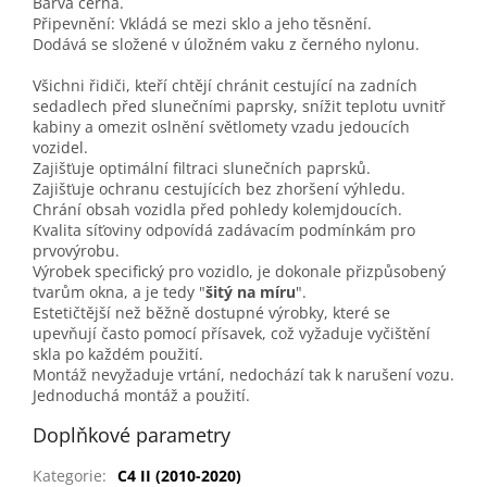
Barva černá.
Připevnění: Vkládá se mezi sklo a jeho těsnění.
Dodává se složené v úložném vaku z černého nylonu.
Všichni řidiči, kteří chtějí chránit cestující na zadních
sedadlech před slunečními paprsky, snížit teplotu uvnitř
kabiny a omezit oslnění světlomety vzadu jedoucích
vozidel.
Zajišťuje optimální filtraci slunečních paprsků.
Zajišťuje ochranu cestujících bez zhoršení výhledu.
Chrání obsah vozidla před pohledy kolemjdoucích.
Kvalita síťoviny odpovídá zadávacím podmínkám pro
prvovýrobu.
Výrobek specifický pro vozidlo, je dokonale přizpůsobený
tvarům okna, a je tedy "
šitý na míru
".
Estetičtější než běžně dostupné výrobky, které se
upevňují často pomocí přísavek, což vyžaduje vyčištění
skla po každém použití.
Montáž nevyžaduje vrtání, nedochází tak k narušení vozu.
Jednoduchá montáž a použití.
Doplňkové parametry
Kategorie
:
C4 II (2010-2020)