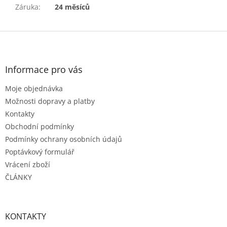
Záruka
:
24 měsíců
Z
á
p
a
Informace pro vás
t
Moje objednávka
í
Možnosti dopravy a platby
Kontakty
Obchodní podmínky
Podmínky ochrany osobních údajů
Poptávkový formulář
Vrácení zboží
ČLÁNKY
KONTAKTY