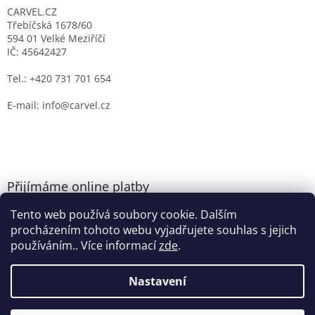
CARVEL.CZ
Třebíčská 1678/60
594 01 Velké Meziříčí
IČ: 45642427
Tel.: +420 731 701 654
E-mail: info@carvel.cz
Přijímáme online platby
Tento web používá soubory cookie. Dalším
procházením tohoto webu vyjadřujete souhlas s jejich
používáním.. Více informací
zde
.
Nastavení
Vytvořil Shoptet