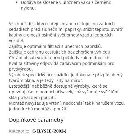
Dodává se složené v úložném vaku z černého
nylonu.
Všichni řidiči, kteří chtějí chránit cestující na zadních
sedadlech před slunečními paprsky, snížit teplotu uvnitř
kabiny a omezit oslnění světlomety vzadu jedoucích
vozidel.
Zajišťuje optimální filtraci slunečních paprsků.
Zajišťuje ochranu cestujících bez zhoršení výhledu.
Chrání obsah vozidla před pohledy kolemjdoucích.
Kvalita síťoviny odpovídá zadávacím podmínkám pro
prvovýrobu.
Výrobek specifický pro vozidlo, je dokonale přizpůsobený
tvarům okna, a je tedy "šitý na míru".
Estetičtější než běžně dostupné výrobky, které se
upevňují často pomocí přísavek, což vyžaduje vyčištění
skla po každém použití.
Montáž nevyžaduje vrtání, nedochází tak k narušení vozu.
Jednoduchá montáž a použití.
Doplňkové parametry
Kategorie
:
C-ELYSEE (2002-)