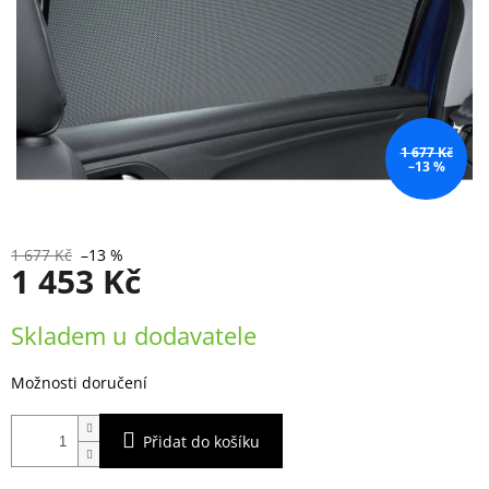
1 677 Kč
–13 %
1 677 Kč
–13 %
1 453 Kč
Měrná
Skladem u dodavatele
cena:
Možnosti doručení
Přidat do košíku