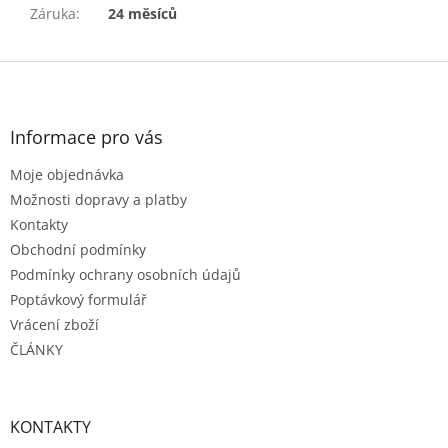
Záruka
:
24 měsíců
Z
á
p
a
Informace pro vás
t
Moje objednávka
í
Možnosti dopravy a platby
Kontakty
Obchodní podmínky
Podmínky ochrany osobních údajů
Poptávkový formulář
Vrácení zboží
ČLÁNKY
KONTAKTY