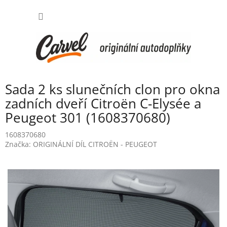
Přejít
NÁKUP
na
obsah
KOŠÍK
Sada 2 ks slunečních clon pro okna
zadních dveří Citroën C-Elysée a
Peugeot 301 (1608370680)
1608370680
Značka:
ORIGINÁLNÍ DÍL CITROËN - PEUGEOT