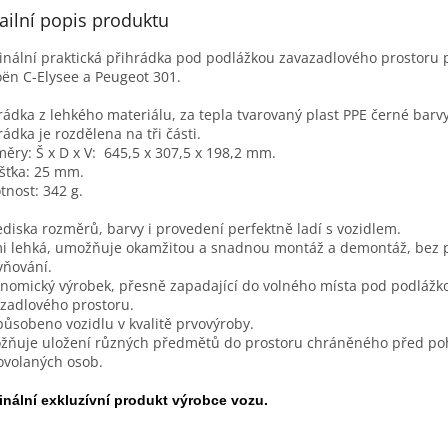
ailní popis produktu
inální praktická přihrádka pod podlážkou zavazadlového prostoru 
oën C-Elysee a Peugeot 301.
rádka z lehkého materiálu, za tepla tvarovaný plast PPE černé barvy
rádka je rozdělena na tři části.
ěry: Š x D x V: 645,5 x 307,5 x 198,2 mm.
šťka: 25 mm.
nost: 342 g.
ediska rozměrů, barvy i provedení perfektně ladí s vozidlem.
i lehká, umožňuje okamžitou a snadnou montáž a demontáž, bez 
ňování.
nomický výrobek, přesně zapadající do volného místa pod podlážk
zadlového prostoru.
působeno vozidlu v kvalitě prvovýroby.
ňuje uložení různých předmětů do prostoru chráněného před po
volaných osob.
inální exkluzívní produkt výrobce vozu.