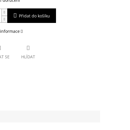
i doručení
Přidat do košíku
 informace
AT SE
HLÍDAT