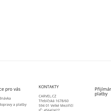
KONTAKTY
ce pro vás
Přijímá
platby
CARVEL.CZ
dnávka
Třebíčská 1678/60
dopravy a platby
594 01 Velké Meziříčí
IČ: 45642427