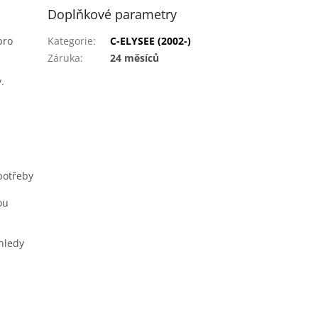
Doplňkové parametry
pro
Kategorie
:
C-ELYSEE (2002-)
Záruka
:
24 měsíců
.
potřeby
ou
hledy