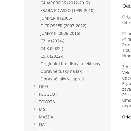
C4 AIRCROSS (2012-2017)
Det
XSARA PICASSO (1999-2010)
Orig
JUMPER II (2006-)
Citr
C-CROSSER (2007-2012)
JUMPY II (2006-2016)
Přih
Přih
C3 IV (2024-)
Rozm
C4 X (2022-)
Tlou
Hmot
C5 X (2022-)
Originální lité disky - elektrony
Z hl
Opravné tužky na lak
Velm
upev
Opravné laky ve spreji
Ergo
OPEL
zava
PEUGEOT
Přiz
Umož
TOYOTA
nepo
MG
MAZDA
Orig
FIAT