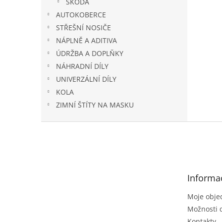
ŠKODA
AUTOKOBERCE
STŘEŠNÍ NOSIČE
NÁPLNĚ A ADITIVA
ÚDRŽBA A DOPLŇKY
NÁHRADNÍ DÍLY
UNIVERZÁLNÍ DÍLY
KOLA
ZIMNÍ ŠTÍTY NA MASKU
Z
á
p
a
t
Informa
í
Moje obje
Možnosti 
Kontakty