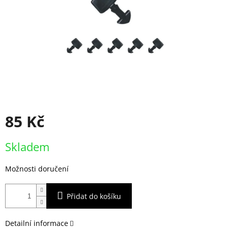
85 Kč
Měrná
Skladem
cena:
Možnosti doručení
Přidat do košíku
Detailní informace