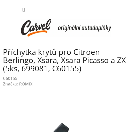
Přejít
NÁKUP
na
obsah
KOŠÍK
Příchytka krytů pro Citroen
Berlingo, Xsara, Xsara Picasso a ZX
(5ks, 699081, C60155)
C60155
Značka:
ROMIX