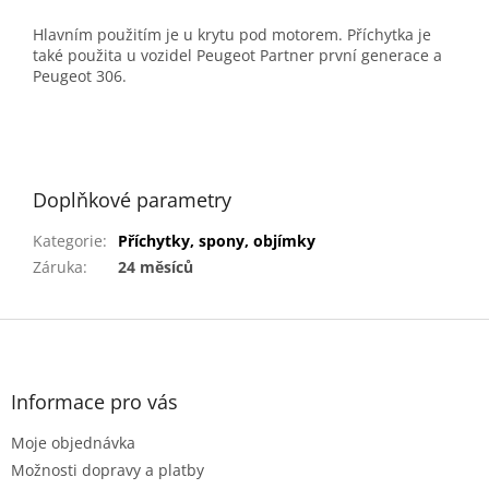
Hlavním použitím je u krytu pod motorem. Příchytka je
také použita u vozidel Peugeot Partner první generace a
Peugeot 306.
Doplňkové parametry
Kategorie
:
Příchytky, spony, objímky
Záruka
:
24 měsíců
Z
á
p
a
Informace pro vás
t
Moje objednávka
í
Možnosti dopravy a platby