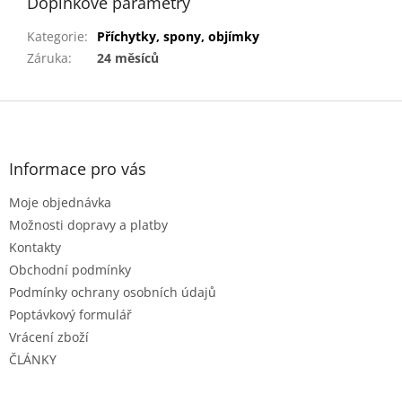
Doplňkové parametry
Kategorie
:
Příchytky, spony, objímky
Záruka
:
24 měsíců
Z
á
p
a
Informace pro vás
t
Moje objednávka
í
Možnosti dopravy a platby
Kontakty
Obchodní podmínky
Podmínky ochrany osobních údajů
Poptávkový formulář
Vrácení zboží
ČLÁNKY