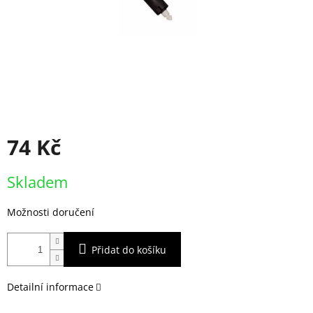
74 Kč
Měrná
Skladem
cena:
Možnosti doručení
Přidat do košíku
Detailní informace