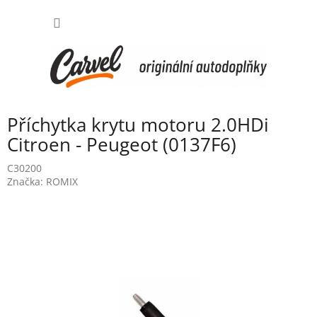
Přejít
NÁKUP
na
obsah
KOŠÍK
Příchytka krytu motoru 2.0HDi
Citroen - Peugeot (0137F6)
C30200
Značka:
ROMIX