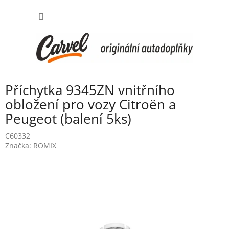
Přejít
NÁKUP
na
obsah
KOŠÍK
Příchytka 9345ZN vnitřního
obložení pro vozy Citroën a
Peugeot (balení 5ks)
C60332
Značka:
ROMIX