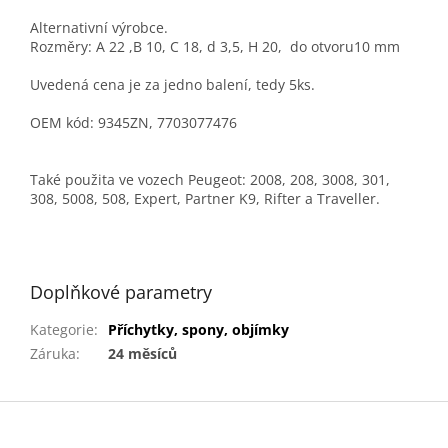
Alternativní výrobce.
Rozměry: A 22 ,B 10, C 18, d 3,5, H 20, do otvoru10 mm
Uvedená cena je za jedno balení, tedy 5ks.
OEM kód: 9345ZN, 7703077476
Také použita ve vozech Peugeot: 2008, 208, 3008, 301,
308, 5008, 508, Expert, Partner K9, Rifter a Traveller.
Doplňkové parametry
Kategorie
:
Příchytky, spony, objímky
Záruka
:
24 měsíců
Z
á