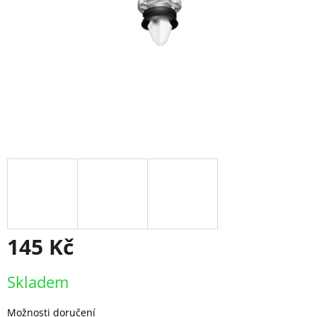
145 Kč
Měrná
Skladem
cena:
Možnosti doručení