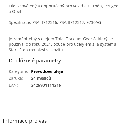
Olej schválený a doporučený pro vozidla Citroën, Peugeot
a Opel.
Specifikace: PSA B712316, PSA B712317, 9730AG
Je zaměnitelný s olejem Total Traxium Gear 8, který se
používal do roku 2021, pouze pro účely emisí a systému
Start-Stop má nižší viskozitu.
Doplňkové parametry
Kategorie
:
Převodové oleje
Záruka
:
24 měsíců
EAN
:
3425901111315
Z
á
p
a
Informace pro vás
t