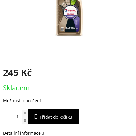
245 Kč
Měrná
Skladem
cena:
Možnosti doručení
Přidat do košíku
Detailní informace