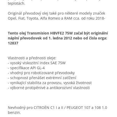
teplotách.
Originál převodový olej také pro některé modely značek
Opel, Fiat, Toyota, Alfa Romeo a RAM cca. od roku 2018-
Tento olej Transmision HBVFE2 75W začal být originální
náplní převodovek od 1. ledna 2012 nebo od čísla orga:
12837
Vlastnosti a přednosti oleje:
- vysoký viskozitní index SAE
75W
- specifikace API
GL-4
- vhodný pro robotizované převodovky
- schopnost přenášet extrémní zatížení
- vynikající stabilita za provozu, vysoká životnost
- výborné protipěnivé a antikorozivní vlastnosti
Nevhodný pro CITROËN C1 I a II / PEUGEOT 107 a 108 1.0
benzin.