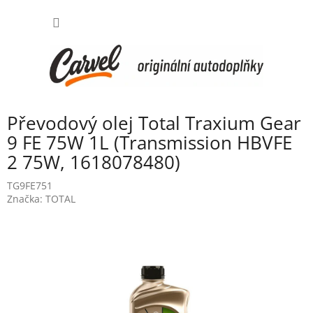
Přejít
NÁKUP
na
obsah
KOŠÍK
Převodový olej Total Traxium Gear
9 FE 75W 1L (Transmission HBVFE
2 75W, 1618078480)
TG9FE751
Značka:
TOTAL