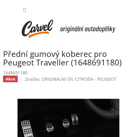
Přejít
NÁKUP
na
obsah
KOŠÍK
Přední gumový koberec pro
Peugeot Traveller (1648691180)
1648691180
Značka:
ORIGINÁLNÍ DÍL CITROËN - PEUGEOT
Akce