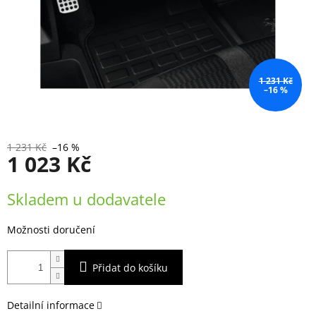
1 231 Kč
–16 %
1 231 Kč
–16 %
1 023 Kč
Měrná
Skladem u dodavatele
cena:
Možnosti doručení
Přidat do košíku
Detailní informace