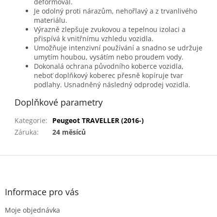
deformoval.
Je odolný proti nárazům, nehořlavý a z trvanlivého
materiálu.
Výrazně zlepšuje zvukovou a tepelnou izolaci a
přispívá k vnitřnímu vzhledu vozidla.
Umožňuje intenzivní používání a snadno se udržuje
umytím houbou, vysátím nebo proudem vody.
Dokonalá ochrana původního koberce vozidla,
neboť doplňkový koberec přesně kopíruje tvar
podlahy. Usnadněný následný odprodej vozidla.
Doplňkové parametry
Kategorie
:
Peugeot TRAVELLER (2016-)
Záruka
:
24 měsíců
Z
á
p
a
Informace pro vás
t
Moje objednávka
í