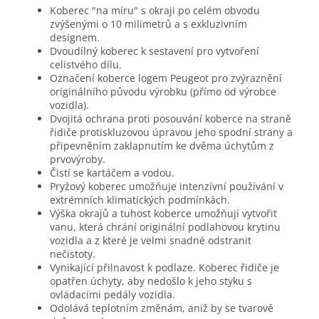
Koberec "na míru" s okraji po celém obvodu
zvýšenými o 10 milimetrů a s exkluzivním
designem.
Dvoudílný koberec k sestavení pro vytvoření
celistvého dílu.
Označení koberce logem Peugeot pro zvýraznění
originálního původu výrobku (přímo od výrobce
vozidla).
Dvojitá ochrana proti posouvání koberce na straně
řidiče protiskluzovou úpravou jeho spodní strany a
připevněním zaklapnutím ke dvěma úchytům z
prvovýroby.
Čistí se kartáčem a vodou.
Pryžový koberec umožňuje intenzívní používání v
extrémních klimatických podmínkách.
Výška okrajů a tuhost koberce umožňují vytvořit
vanu, která chrání originální podlahovou krytinu
vozidla a z které je velmi snadné odstranit
nečistoty.
Vynikající přilnavost k podlaze. Koberec řidiče je
opatřen úchyty, aby nedošlo k jeho styku s
ovládacími pedály vozidla.
Odolává teplotním změnám, aniž by se tvarově