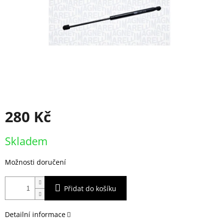
280 Kč
Měrná
Skladem
cena:
Možnosti doručení
Přidat do košíku
Detailní informace