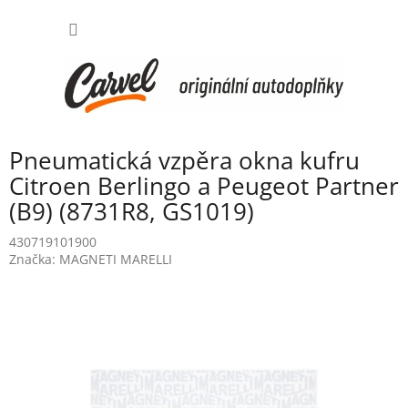
Přejít
NÁKUP
na
obsah
KOŠÍK
Pneumatická vzpěra okna kufru
Citroen Berlingo a Peugeot Partner
(B9) (8731R8, GS1019)
430719101900
Značka:
MAGNETI MARELLI