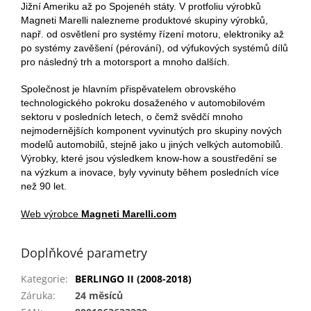
Jižní Ameriku až po Spojenéh státy. V protfoliu výrobků
Magneti Marelli nalezneme produktové skupiny výrobků,
např. od osvětlení pro systémy řízení motoru, elektroniky až
po systémy zavěšení (pérování), od výfukových systémů dílů
pro následný trh a motorsport a mnoho dalších.
Společnost je hlavním přispěvatelem obrovského
technologického pokroku dosaženého v automobilovém
sektoru v posledních letech, o čemž svědčí mnoho
nejmodernějších komponent vyvinutých pro skupiny nových
modelů automobilů, stejně jako u jiných velkých automobilů.
Výrobky, které jsou výsledkem know-how a soustředění se
na výzkum a inovace, byly vyvinuty během posledních více
než 90 let.
Web výrobce
Magneti Marelli.com
Doplňkové parametry
Kategorie
:
BERLINGO II (2008-2018)
Záruka
:
24 měsíců