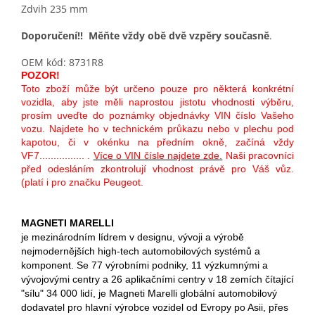
Zdvih 235 mm
Doporučení!! Měňte vždy obě dvě vzpěry současně
.
OEM kód: 8731R8
POZOR!
Toto zboží může být určeno pouze pro některá konkrétní
vozidla, aby jste měli naprostou jistotu vhodnosti výběru,
prosím uveďte do poznámky objednávky VIN číslo Vašeho
vozu. Najdete ho v technickém průkazu nebo v plechu pod
kapotou, či v okénku na předním okně, začíná vždy
VF7................ .
Více o VIN čísle najdete zde
.
Naši pracovníci
před odesláním zkontrolují vhodnost právě pro Váš vůz.
(platí i pro značku Peugeot.
MAGNETI MARELLI
je mezinárodním lídrem v designu, vývoji a výrobě
nejmodernějších high-tech automobilových systémů a
komponent. Se 77 výrobními podniky, 11 výzkumnými a
vývojovými centry a 26 aplikačními centry v 18 zemích čítající
"sílu" 34 000 lidí, je Magneti Marelli globální automobilový
dodavatel pro hlavní výrobce vozidel od Evropy po Asii, přes