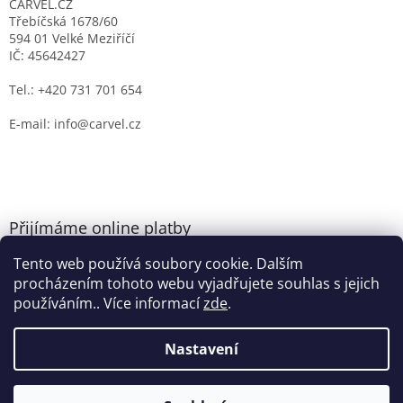
CARVEL.CZ
Třebíčská 1678/60
594 01 Velké Meziříčí
IČ: 45642427
Tel.: +420 731 701 654
E-mail: info@carvel.cz
Přijímáme online platby
Tento web používá soubory cookie. Dalším
procházením tohoto webu vyjadřujete souhlas s jejich
používáním.. Více informací
zde
.
Nastavení
Vytvořil Shoptet