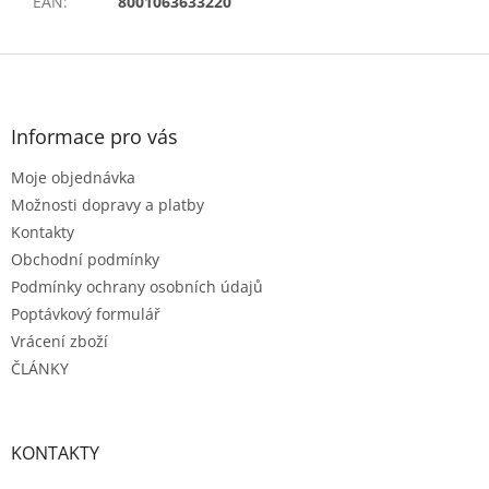
EAN
:
8001063633220
Z
á
p
a
Informace pro vás
t
Moje objednávka
í
Možnosti dopravy a platby
Kontakty
Obchodní podmínky
Podmínky ochrany osobních údajů
Poptávkový formulář
Vrácení zboží
ČLÁNKY
KONTAKTY