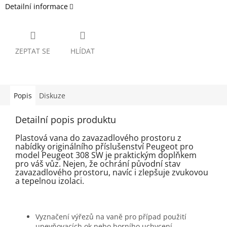
Detailní informace
ZEPTAT SE
HLÍDAT
Popis
Diskuze
Detailní popis produktu
Plastová vana do zavazadlového prostoru z
nabídky originálního příslušenství Peugeot pro
model Peugeot 308 SW je praktickým doplňkem
pro váš vůz. Nejen, že ochrání původní stav
zavazadlového prostoru, navíc i zlepšuje zvukovou
a tepelnou izolaci.
Vyznačení výřezů na vaně pro případ použití
upevňovacích ok nebo horního uchycení