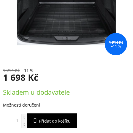
1 914 Kč
–11 %
1 914 Kč
–11 %
1 698 Kč
Měrná
Skladem u dodavatele
cena:
Možnosti doručení
Přidat do košíku