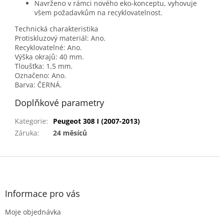
Navrženo v rámci nového eko-konceptu, vyhovuje
všem požadavkům na recyklovatelnost.
Technická charakteristika
Protiskluzový materiál: Ano.
Recyklovatelné: Ano.
Výška okrajů: 40 mm.
Tloušťka: 1,5 mm.
Označeno: Ano.
Barva: ČERNÁ.
Doplňkové parametry
Kategorie
:
Peugeot 308 I (2007-2013)
Záruka
:
24 měsíců
Z
á
p
a
Informace pro vás
t
Moje objednávka
í