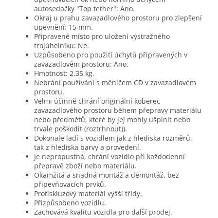
autosedačky "Top tether": Ano.
Okraj u prahu zavazadlového prostoru pro zlepšení
upevnění: 15 mm.
Připravené místo pro uložení výstražného
trojúhelníku: Ne.
Uzpůsobeno pro použití úchytů připravených v
zavazadlovém prostoru: Ano.
Hmotnost: 2,35 kg.
Nebrání používání s měničem CD v zavazadlovém
prostoru.
Velmi účinně chrání originální koberec
zavazadlového prostoru během přepravy materiálu
nebo předmětů, které by jej mohly ušpinit nebo
trvale poškodit (roztrhnout)).
Dokonale ladí s vozidlem jak z hlediska rozměrů,
tak z hlediska barvy a provedení.
Je nepropustná, chrání vozidlo při každodenní
přepravě zboží nebo materiálu.
Okamžitá a snadná montáž a demontáž, bez
připevňovacích prvků.
Protiskluzový materiál vyšší třídy.
Přizpůsobeno vozidlu.
Zachovává kvalitu vozidla pro další prodej.