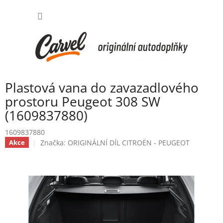
Přejít
NÁKUP
na
obsah
KOŠÍK
Plastová vana do zavazadlového
prostoru Peugeot 308 SW
(1609837880)
1609837880
Značka:
ORIGINÁLNÍ DÍL CITROËN - PEUGEOT
Akce