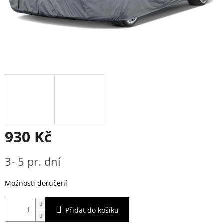
930 Kč
Měrná
3- 5 pr. dní
cena:
Možnosti doručení
Přidat do košíku