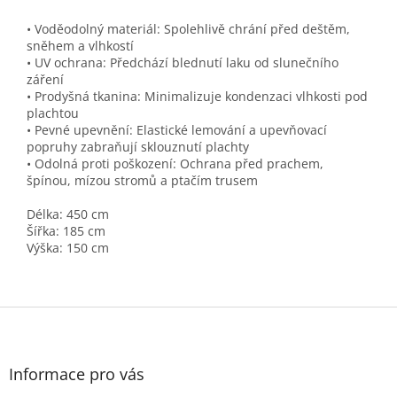
• Voděodolný materiál: Spolehlivě chrání před deštěm,
sněhem a vlhkostí
• UV ochrana: Předchází blednutí laku od slunečního
záření
• Prodyšná tkanina: Minimalizuje kondenzaci vlhkosti pod
plachtou
• Pevné upevnění: Elastické lemování a upevňovací
popruhy zabraňují sklouznutí plachty
• Odolná proti poškození: Ochrana před prachem,
špínou, mízou stromů a ptačím trusem
Délka: 450 cm
Šířka: 185 cm
Výška: 150 cm
Z
á
p
a
Informace pro vás
t