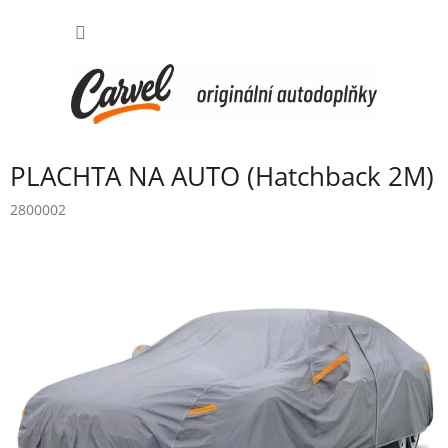
Přejít
NÁKUP
na
obsah
KOŠÍK
PLACHTA NA AUTO (Hatchback 2M)
2800002