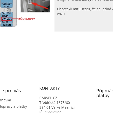
Chcete-li mít jistotu, že se jed
vozu.
KONTAKTY
ce pro vás
Přijímá
platby
CARVEL.CZ
dnávka
Třebíčská 1678/60
dopravy a platby
594 01 Velké Meziříčí
IČ: 45642427