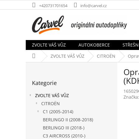
Přejít
+420731701654
info@carvel.cz
na
obsah
ZVOLTE VÁŠ VŮZ
AUTOKOBERCE
STŘEŠN
Domů
ZVOLTE VÁŠ VŮZ
CITROËN
Oprav
P
Opr
o
Přeskočit
s
(KD
Kategorie
kategorie
t
165029
r
ZVOLTE VÁŠ VŮZ
Značka
a
CITROËN
n
C1 (2005-2014)
n
í
BERLINGO II (2008-2018)
p
BERLINGO III (2018-)
a
C3 AIRCROSS (2010-)