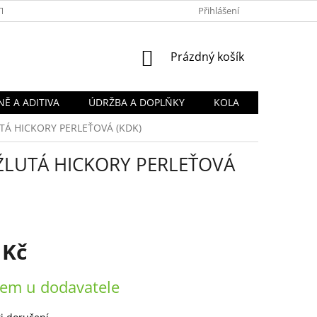
TY
OBCHODNÍ PODMÍNKY
PODMÍNKY OCHRANY OSOBNÍCH Ú
Přihlášení
NÁKUPNÍ
Prázdný košík
KOŠÍK
Ě A ADITIVA
ÚDRŽBA A DOPLŇKY
KOLA
ŽLUTÁ HICKORY PERLEŤOVÁ (KDK)
 - ŽLUTÁ HICKORY PERLEŤOVÁ
 Kč
em u dodavatele