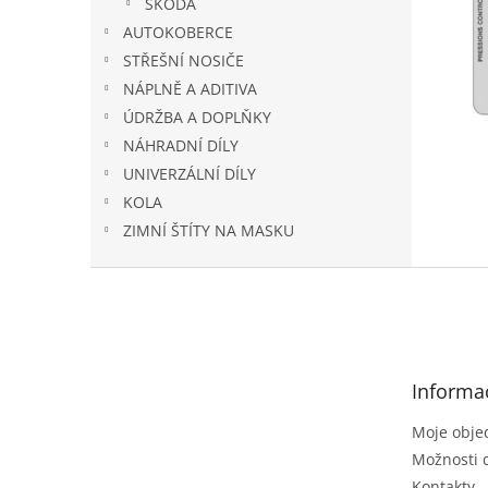
ŠKODA
AUTOKOBERCE
STŘEŠNÍ NOSIČE
NÁPLNĚ A ADITIVA
ÚDRŽBA A DOPLŇKY
NÁHRADNÍ DÍLY
UNIVERZÁLNÍ DÍLY
KOLA
ZIMNÍ ŠTÍTY NA MASKU
Z
á
p
a
t
Informa
í
Moje obje
Možnosti 
Kontakty