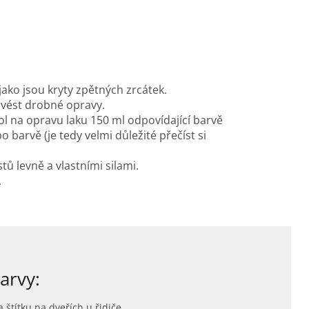
ko jsou kryty zpětných zrcátek.
ovést drobné opravy.
ol na opravu laku 150 ml odpovídající barvě
 barvě (je tedy velmi důležité přečíst si
ů levně a vlastními silami.
.
arvy:
 štítku na dveřích u řidiče.