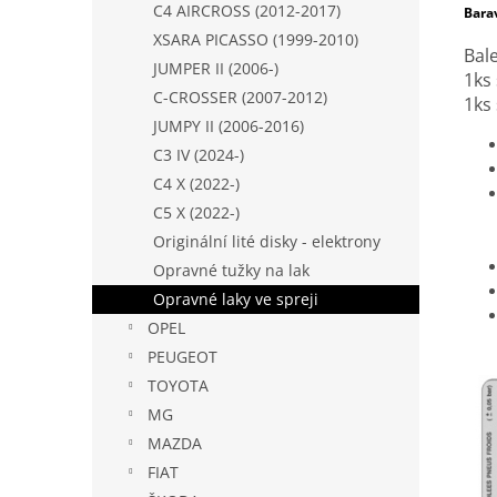
C4 AIRCROSS (2012-2017)
Bara
XSARA PICASSO (1999-2010)
Bal
JUMPER II (2006-)
1ks
C-CROSSER (2007-2012)
1ks
JUMPY II (2006-2016)
C3 IV (2024-)
C4 X (2022-)
C5 X (2022-)
Originální lité disky - elektrony
Opravné tužky na lak
Opravné laky ve spreji
OPEL
PEUGEOT
TOYOTA
MG
MAZDA
FIAT