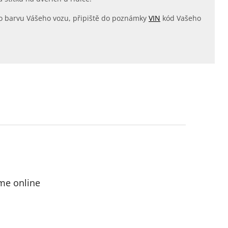
ná o barvu Vášeho vozu, připiště do poznámky
VIN
kód Vašeho
me online