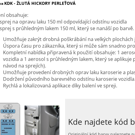
KDK - ŽLUTÁ HICKORY PERLEŤOVÁ
va
ení obsahuje:
 sprej na opravu laku 150 ml odpovídající odstínu vozidla
 sprej s průhledným lakem 150 ml, který se nanáší po barvě.
Umožňuje zakrýt drobná poškrábání na velkých plochách ja
Úspora času pro zákazníka, který si může sám snadno pr
Kompletní nabídka připravená k použití obsahuje: 1 aeros
vozidla a 1 aerosol s průhledným lakem, který se aplikuje po
návod na sprejích).
Umožňuje provedení drobných oprav laku karoserie a plast
Dodržení původního barevného odstínu karoserie vozidla
Rychlá a lokalizovaná aplikace díky balení ve spreji.
Kde najdete kód b
Originální kód barvy naleznete na