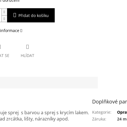
i doručení
Přidat do košíku
 informace
AT SE
HLÍDAT
Doplňkové pa
uje sprej s barvou a sprej s krycím lakem.
Kategorie
:
Oprav
d zrcátka, lišty, nárazníky apod.
Záruka
:
24 m