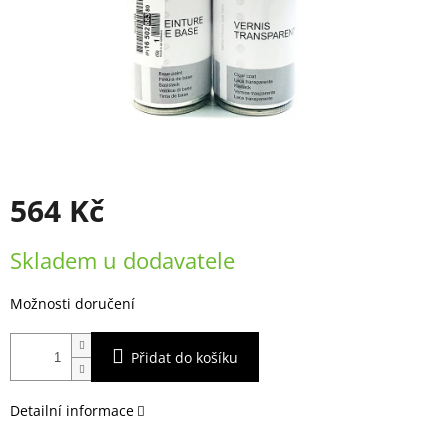
564 Kč
Měrná
Skladem u dodavatele
cena:
Možnosti doručení
Přidat do košíku
Detailní informace