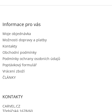
Z
á
p
a
Informace pro vás
t
Moje objednávka
í
Možnosti dopravy a platby
Kontakty
Obchodní podmínky
Podmínky ochrany osobních údajů
Poptávkový formulář
Vrácení zboží
ČLÁNKY
KONTAKTY
CARVEL.CZ
Třebíčská 1678/60