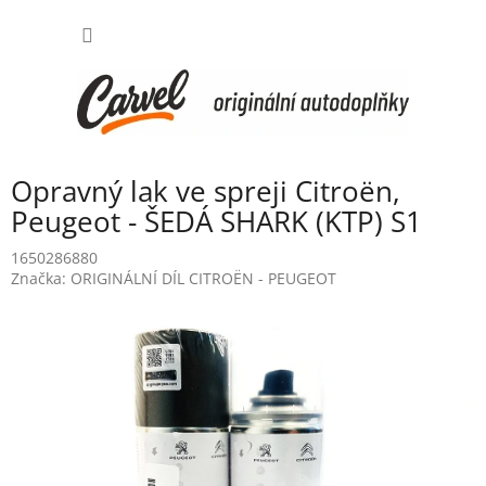
Přejít
NÁKUP
na
obsah
KOŠÍK
Opravný lak ve spreji Citroën,
Peugeot - ŠEDÁ SHARK (KTP) S1
1650286880
Značka:
ORIGINÁLNÍ DÍL CITROËN - PEUGEOT