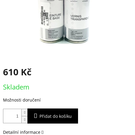
610 Kč
Měrná
Skladem
cena:
Možnosti doručení
Přidat do košíku
Detailní informace