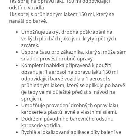
1ks sprej na opravu laku 150 ml odpovídající
odstínu vozidla
1ks sprej s průhledným lakem 150 ml, který se
nanáší po barvě.
Umožňuje zakrýt drobná poškrábání na
velkých plochách jako jsou kryty zpětných
zrcátek.
Úspora času pro zákazníka, který si může sám
snadno provést drobné opravy.
Kompletní nabídka připravená k použití
obsahuje: 1 aerosol na opravu laku 150 ml
odpovídající barvě vozidla a 1 aerosol s
průhledným lakem, který se aplikuje po barvě
(je tedy velmi důležité přečíst si návod na
sprejích).
Umožňuje provedení drobných oprav laku
karoserie a plastů levně a vlastními silami.
Dodržení původního barevného odstínu
karoserie vozidla.
Rychlá a lokalizovaná aplikace díky balení ve