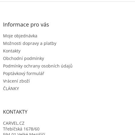
Z
á
p
a
Informace pro vás
t
Moje objednávka
í
Možnosti dopravy a platby
Kontakty
Obchodní podmínky
Podmínky ochrany osobních údajů
Poptávkový formulář
Vrácení zboží
ČLÁNKY
KONTAKTY
CARVEL.CZ
Třebíčská 1678/60
594 01 Velké Meziříčí