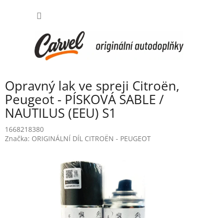
Přejít
NÁKUP
na
obsah
KOŠÍK
Opravný lak ve spreji Citroën,
Peugeot - PÍSKOVÁ SABLE /
NAUTILUS (EEU) S1
1668218380
Značka:
ORIGINÁLNÍ DÍL CITROËN - PEUGEOT