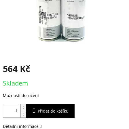
564 Kč
Měrná
Skladem
cena:
Možnosti doručení
Přidat do košíku
Detailní informace