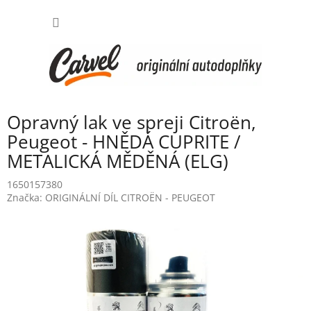
Přejít
NÁKUP
na
obsah
KOŠÍK
Opravný lak ve spreji Citroën,
Peugeot - HNĚDÁ CUPRITE /
METALICKÁ MĚDĚNÁ (ELG)
1650157380
Značka:
ORIGINÁLNÍ DÍL CITROËN - PEUGEOT