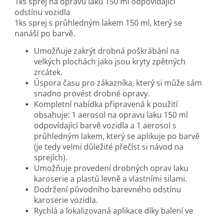
1ks sprej na opravu laku 150 ml odpovídající
odstínu vozidla
1ks sprej s průhledným lakem 150 ml, který se
nanáší po barvě.
Umožňuje zakrýt drobná poškrábání na
velkých plochách jako jsou kryty zpětných
zrcátek.
Úspora času pro zákazníka, který si může sám
snadno provést drobné opravy.
Kompletní nabídka připravená k použití
obsahuje: 1 aerosol na opravu laku 150 ml
odpovídající barvě vozidla a 1 aerosol s
průhledným lakem, který se aplikuje po barvě
(je tedy velmi důležité přečíst si návod na
sprejích).
Umožňuje provedení drobných oprav laku
karoserie a plastů levně a vlastními silami.
Dodržení původního barevného odstínu
karoserie vozidla.
Rychlá a lokalizovaná aplikace díky balení ve