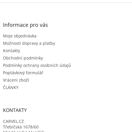
Z
á
p
a
Informace pro vás
t
Moje objednávka
í
Možnosti dopravy a platby
Kontakty
Obchodní podmínky
Podmínky ochrany osobních údajů
Poptávkový formulář
Vrácení zboží
ČLÁNKY
KONTAKTY
CARVEL.CZ
Třebíčská 1678/60