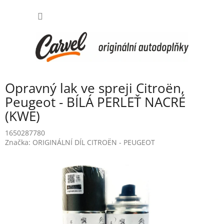
Přejít
NÁKUP
na
obsah
KOŠÍK
Opravný lak ve spreji Citroën,
Peugeot - BÍLÁ PERLEŤ NACRÉ
(KWE)
1650287780
Značka:
ORIGINÁLNÍ DÍL CITROËN - PEUGEOT