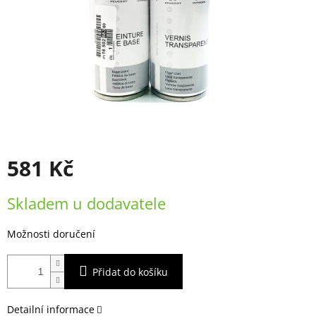
581 Kč
Měrná
Skladem u dodavatele
cena:
Možnosti doručení
Přidat do košíku
Detailní informace