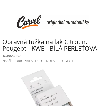
Přejít
NÁKUP
na
obsah
KOŠÍK
Opravná tužka na lak Citroën,
Peugeot - KWE - BÍLÁ PERLEŤOVÁ
1649608780
Značka:
ORIGINÁLNÍ DÍL CITROËN - PEUGEOT