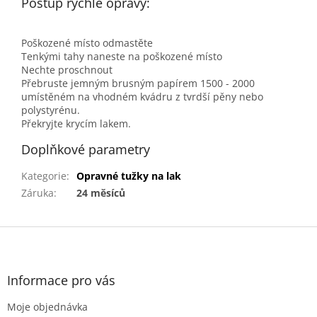
Postup rychlé opravy:
Poškozené místo odmastěte
Tenkými tahy naneste na poškozené místo
Nechte proschnout
Přebruste jemným brusným papírem 1500 - 2000
umístěném na vhodném kvádru z tvrdší pěny nebo
polystyrénu.
Překryjte krycím lakem.
Doplňkové parametry
Kategorie
:
Opravné tužky na lak
Záruka
:
24 měsíců
Z
á
p
a
Informace pro vás
t
Moje objednávka
í