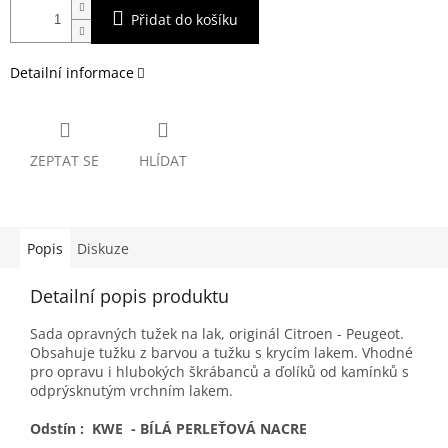
Přidat do košíku
Detailní informace
ZEPTAT SE
HLÍDAT
Popis
Diskuze
Detailní popis produktu
Sada opravných tužek na lak, originál Citroen - Peugeot.
Obsahuje tužku z barvou a tužku s krycím lakem. Vhodné
pro opravu i hlubokých škrábanců a ďolíků od kamínků s
odprýsknutým vrchním lakem.
Odstín : KWE - BÍLÁ PERLEŤOVÁ NACRE