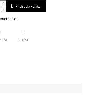
Přidat do košíku
 informace
AT SE
HLÍDAT