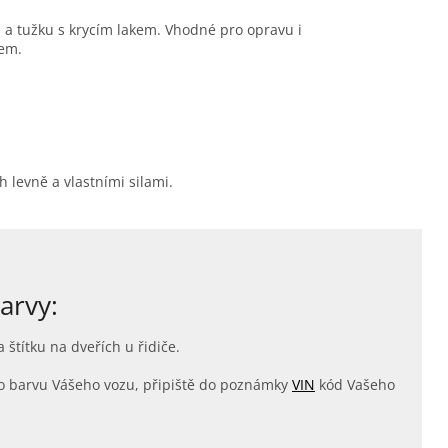
u a tužku s krycím lakem. Vhodné pro opravu i
kem.
levně a vlastními silami.
arvy:
 štítku na dveřích u řidiče.
ná o barvu Vášeho vozu, připiště do poznámky
VIN
kód Vašeho