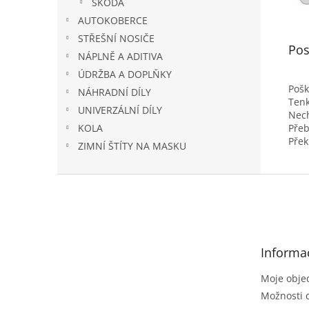
ŠKODA
AUTOKOBERCE
STŘEŠNÍ NOSIČE
Pos
NÁPLNĚ A ADITIVA
ÚDRŽBA A DOPLŇKY
Pošk
NÁHRADNÍ DÍLY
Tenk
UNIVERZÁLNÍ DÍLY
Nec
Přeb
KOLA
Přek
ZIMNÍ ŠTÍTY NA MASKU
Z
á
p
a
t
Informa
í
Moje obje
Možnosti 