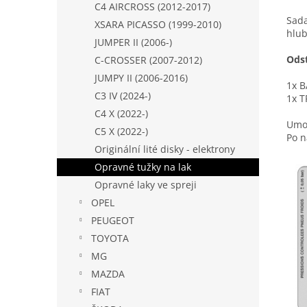
C4 AIRCROSS (2012-2017)
Sada
XSARA PICASSO (1999-2010)
hlub
JUMPER II (2006-)
Ods
C-CROSSER (2007-2012)
JUMPY II (2006-2016)
1x B
C3 IV (2024-)
1x T
C4 X (2022-)
Umož
C5 X (2022-)
Po n
Originální lité disky - elektrony
Opravné tužky na lak
Opravné laky ve spreji
OPEL
PEUGEOT
TOYOTA
MG
MAZDA
FIAT