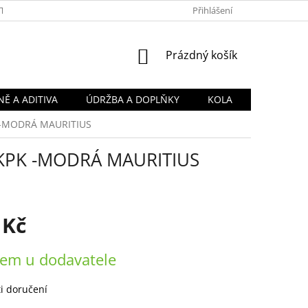
TY
OBCHODNÍ PODMÍNKY
PODMÍNKY OCHRANY OSOBNÍCH Ú
Přihlášení
NÁKUPNÍ
Prázdný košík
KOŠÍK
Ě A ADITIVA
ÚDRŽBA A DOPLŇKY
KOLA
PK -MODRÁ MAURITIUS
 - KPK -MODRÁ MAURITIUS
 Kč
em u dodavatele
i doručení