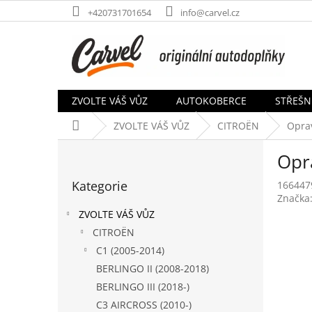
Přejít
+420731701654
info@carvel.cz
na
obsah
ZVOLTE VÁŠ VŮZ
AUTOKOBERCE
STŘEŠN
Domů
ZVOLTE VÁŠ VŮZ
CITROËN
Oprav
P
Opr
o
Přeskočit
s
Kategorie
166447
kategorie
t
Značka
r
ZVOLTE VÁŠ VŮZ
a
CITROËN
n
C1 (2005-2014)
n
í
BERLINGO II (2008-2018)
p
BERLINGO III (2018-)
a
C3 AIRCROSS (2010-)