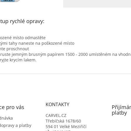
tup rychlé opravy:
ozené místo odmastěte
ými tahy naneste na poškozené místo
hte proschnout
ruste jemným brusným papírem 1500 - 2000 umístěném na vhodném
ryjte krycím lakem.
KONTAKTY
ce pro vás
Přijímá
platby
CARVEL.CZ
dnávka
Třebíčská 1678/60
dopravy a platby
594 01 Velké Meziříčí