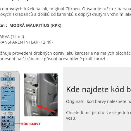
 opravných tužek na lak, originál Citroen. Obsahuje tužku z barvo
okých škrábanců a ďolíků od kamínků s odprýsknutým vrchním la
tín : MODRÁ MAURITIUS (KPK)
ARVA (12 ml)
RANSPARENTNÍ LAK (12 ml)
ňuje provedení drobných oprav laku karoserie na malých plochách 
anesení na škrábance působí preventivně proti korozi.
Kde najdete kód b
Originální kód barvy naleznete na
Chcete-li mít jistotu, že se jed
vozu.