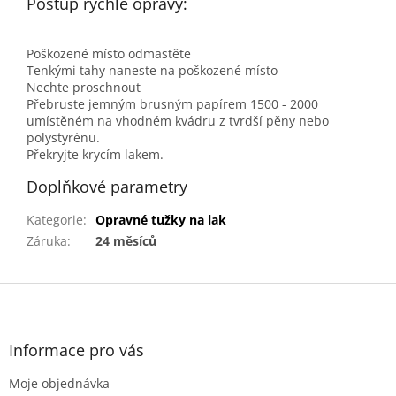
Postup rychlé opravy:
Poškozené místo odmastěte
Tenkými tahy naneste na poškozené místo
Nechte proschnout
Přebruste jemným brusným papírem 1500 - 2000
umístěném na vhodném kvádru z tvrdší pěny nebo
polystyrénu.
Překryjte krycím lakem.
Doplňkové parametry
Kategorie
:
Opravné tužky na lak
Záruka
:
24 měsíců
Z
á
p
a
Informace pro vás
t
Moje objednávka
í