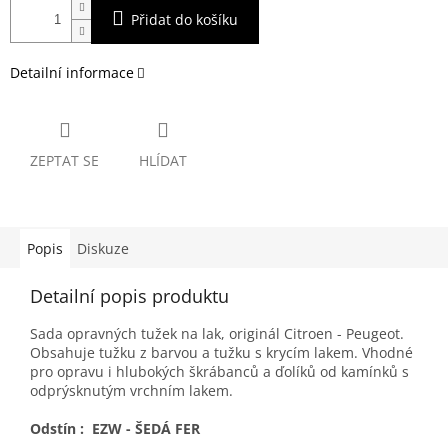
Přidat do košíku
Detailní informace
ZEPTAT SE
HLÍDAT
Popis
Diskuze
Detailní popis produktu
Sada opravných tužek na lak, originál Citroen - Peugeot.
Obsahuje tužku z barvou a tužku s krycím lakem. Vhodné
pro opravu i hlubokých škrábanců a ďolíků od kamínků s
odprýsknutým vrchním lakem.
Odstín : EZW - ŠEDÁ FER