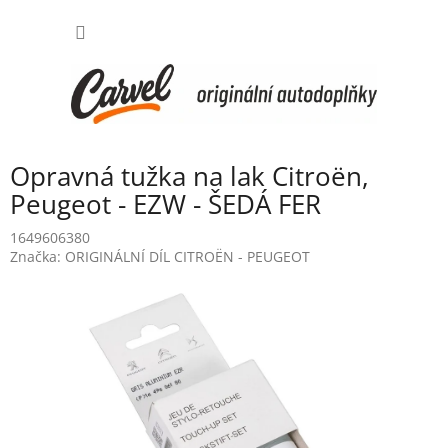
Přejít
NÁKUP
na
obsah
KOŠÍK
Opravná tužka na lak Citroën,
Peugeot - EZW - ŠEDÁ FER
1649606380
Značka:
ORIGINÁLNÍ DÍL CITROËN - PEUGEOT