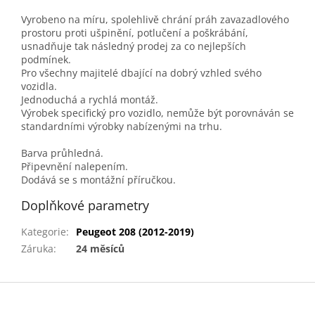
Vyrobeno na míru, spolehlivě chrání práh zavazadlového
prostoru proti ušpinění, potlučení a poškrábání,
usnadňuje tak následný prodej za co nejlepších
podmínek.
Pro všechny majitelé dbající na dobrý vzhled svého
vozidla.
Jednoduchá a rychlá montáž.
Výrobek specifický pro vozidlo, nemůže být porovnáván se
standardními výrobky nabízenými na trhu.
Barva průhledná.
Připevnění nalepením.
Dodává se s montážní příručkou.
Doplňkové parametry
Kategorie
:
Peugeot 208 (2012-2019)
Záruka
:
24 měsíců
Z
á