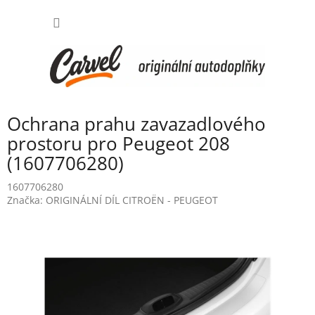
Přejít
NÁKUP
na
obsah
KOŠÍK
Ochrana prahu zavazadlového
prostoru pro Peugeot 208
(1607706280)
1607706280
Značka:
ORIGINÁLNÍ DÍL CITROËN - PEUGEOT