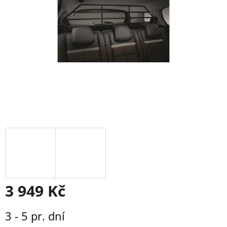
3 949 Kč
Měrná
3 - 5 pr. dní
cena: