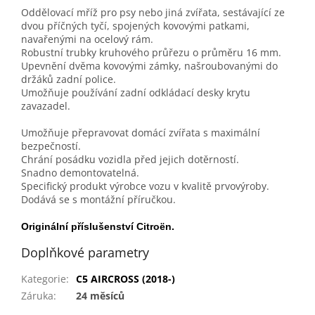
Oddělovací mříž pro psy nebo jiná zvířata, sestávající ze
dvou příčných tyčí, spojených kovovými patkami,
navařenými na ocelový rám.
Robustní trubky kruhového průřezu o průměru 16 mm.
Upevnění dvěma kovovými zámky, našroubovanými do
držáků zadní police.
Umožňuje používání zadní odkládací desky krytu
zavazadel.
Umožňuje přepravovat domácí zvířata s maximální
bezpečností.
Chrání posádku vozidla před jejich dotěrností.
Snadno demontovatelná.
Specifický produkt výrobce vozu v kvalitě prvovýroby.
Dodává se s montážní příručkou.
Originální příslušenství Citroën.
Doplňkové parametry
Kategorie
:
C5 AIRCROSS (2018-)
Záruka
:
24 měsíců