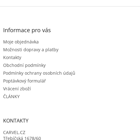
Z
á
p
a
Informace pro vás
t
Moje objednávka
í
Možnosti dopravy a platby
Kontakty
Obchodní podmínky
Podmínky ochrany osobních údajů
Poptávkový formulář
Vrácení zboží
ČLÁNKY
KONTAKTY
CARVEL.CZ
Třebíčská 1678/60