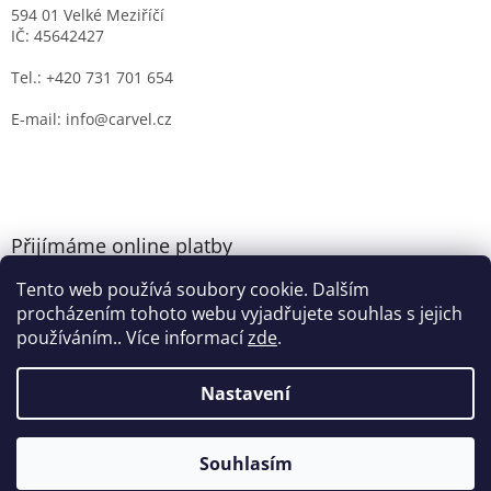
594 01 Velké Meziříčí
IČ: 45642427
Tel.: +420 731 701 654
E-mail: info@carvel.cz
Přijímáme online platby
Tento web používá soubory cookie. Dalším
procházením tohoto webu vyjadřujete souhlas s jejich
používáním.. Více informací
zde
.
Nastavení
Vytvořil Shoptet
Souhlasím
Copyright 2026
CARVEL.CZ
. Všechna práva vyhrazena.