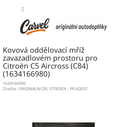
Přejít
NÁKUP
na
obsah
KOŠÍK
Kovová oddělovací mříž
zavazadlovém prostoru pro
Citroën C5 Aircross (C84)
(1634166980)
1634166980
Značka:
ORIGINÁLNÍ DÍL CITROËN - PEUGEOT