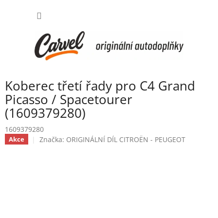
Přejít
NÁKUP
na
obsah
KOŠÍK
Koberec třetí řady pro C4 Grand
Picasso / Spacetourer
(1609379280)
1609379280
Značka:
ORIGINÁLNÍ DÍL CITROËN - PEUGEOT
Akce