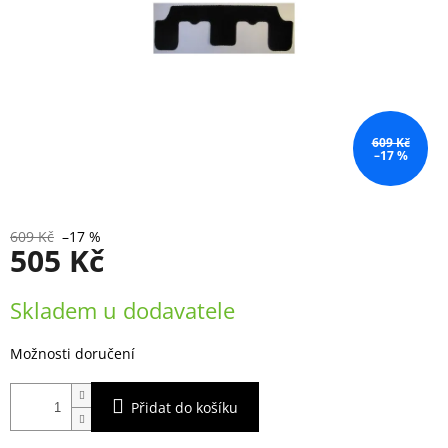
609 Kč
–17 %
609 Kč
–17 %
505 Kč
Měrná
Skladem u dodavatele
cena:
Možnosti doručení
Přidat do košíku