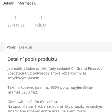
Detailní informace
ZEPTAT SE
HLÍDAT
Popis
Diskuze
Detailní popis produktu
Jednodílný koberec třetí řady sedadel C4 Grand Picasso /
Spacetourer, z polypropylénové kobercoviny se
smyčkovým vlasem.
Textilní koberec na míru, 100% polypropylén (Dilur).
Gramáž 520 g/m2.
Olemování obšitím tón v tónu.
Na spodní straně koberce jsou přišity proužky se suchým
zipem, aby koberec dobře držel na svém místě.