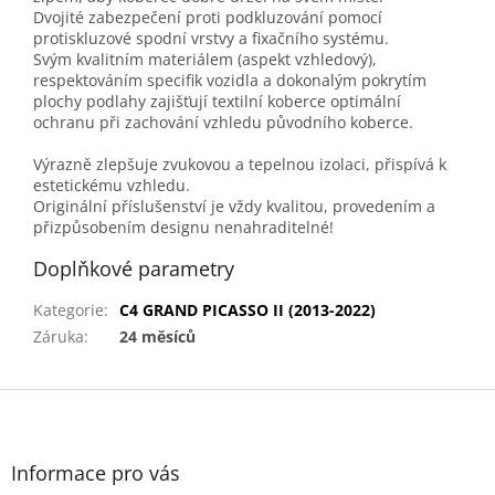
Dvojité zabezpečení proti podkluzování pomocí
protiskluzové spodní vrstvy a fixačního systému.
Svým kvalitním materiálem (aspekt vzhledový),
respektováním specifik vozidla a dokonalým pokrytím
plochy podlahy zajišťují textilní koberce optimální
ochranu při zachování vzhledu původního koberce.
Výrazně zlepšuje zvukovou a tepelnou izolaci, přispívá k
estetickému vzhledu.
Originální příslušenství je vždy kvalitou, provedením a
přizpůsobením designu nenahraditelné!
Doplňkové parametry
Kategorie
:
C4 GRAND PICASSO II (2013-2022)
Záruka
:
24 měsíců
Z
á
p
a
Informace pro vás