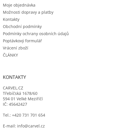
t
Moje objednávka
í
Možnosti dopravy a platby
Kontakty
Obchodní podmínky
Podmínky ochrany osobních údajů
Poptávkový formulář
Vrácení zboží
ČLÁNKY
KONTAKTY
CARVEL.CZ
Třebíčská 1678/60
594 01 Velké Meziříčí
IČ: 45642427
Tel.: +420 731 701 654
E-mail: info@carvel.cz