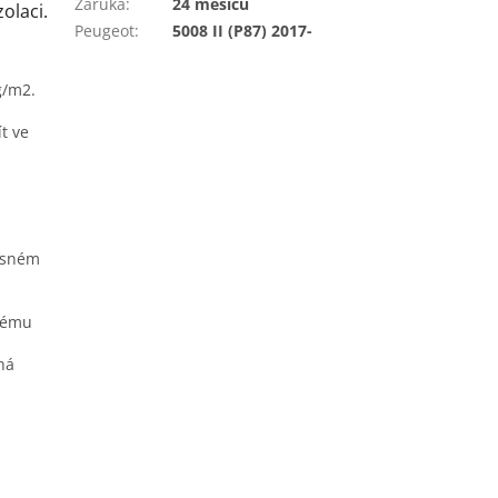
Záruka
:
24 měsíců
zolaci.
Peugeot
:
5008 II (P87) 2017-
g/m2.
t ve
časném
ckému
há