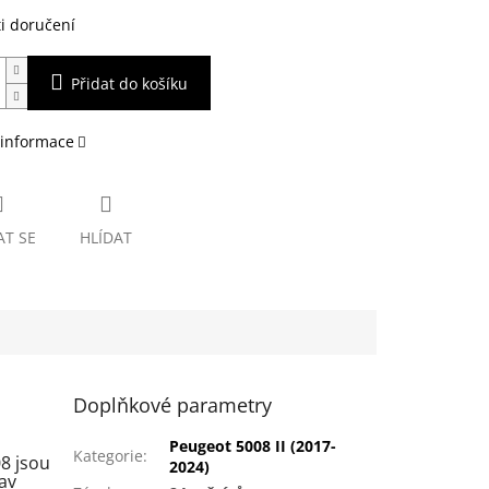
i doručení
Přidat do košíku
 informace
AT SE
HLÍDAT
Doplňkové parametry
Peugeot 5008 II (2017-
Kategorie
:
8 jsou
2024)
av