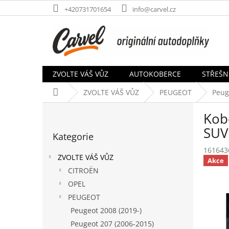
Přejít
+420731701654
info@carvel.cz
na
obsah
ZVOLTE VÁŠ VŮZ
AUTOKOBERCE
STŘEŠN
Domů
ZVOLTE VÁŠ VŮZ
PEUGEOT
Peug
P
Kob
o
Přeskočit
s
SUV
Kategorie
kategorie
t
161643
r
ZVOLTE VÁŠ VŮZ
Akce
a
CITROËN
n
OPEL
n
í
PEUGEOT
p
Peugeot 2008 (2019-)
a
Peugeot 207 (2006-2015)