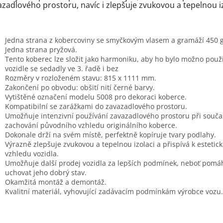
azadlového prostoru, navíc i zlepšuje zvukovou a tepelnou i
Jedna strana z kobercoviny se smyčkovým vlasem a gramáží 450 
Jedna strana pryžová.
Tento koberec lze složit jako harmoniku, aby ho bylo možno použí
vozidle se sedadly ve 3. řadě i bez
Rozměry v rozloženém stavu: 815 x 1111 mm.
Zakončení po obvodu: obšití nití černé barvy.
Vytištěné označení modelu 5008 pro dekoraci koberce.
Kompatibilní se zarážkami do zavazadlového prostoru.
Umožňuje intenzivní používání zavazadlového prostoru při sou
zachování původního vzhledu originálního koberce.
Dokonale drží na svém místě, perfektně kopíruje tvary podlahy.
Výrazně zlepšuje zvukovou a tepelnou izolaci a přispívá k esteti
vzhledu vozidla.
Umožňuje další prodej vozidla za lepších podmínek, neboť pomá
uchovat jeho dobrý stav.
Okamžitá montáž a demontáž.
Kvalitní materiál, vyhovující zadávacím podmínkám výrobce vozu.