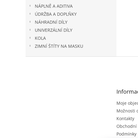
NÁPLNĚ A ADITIVA
ÚDRŽBA A DOPLŇKY
NÁHRADNÍ DÍLY
UNIVERZÁLNÍ DÍLY
KOLA
ZIMNÍ ŠTÍTY NA MASKU
Z
á
p
a
t
Informa
í
Moje obje
Možnosti 
Kontakty
Obchodní
Podmínky 