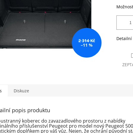
Možnost
Detailní
2 314 Kč
–11 %
ZEPT
s
Diskuze
ailní popis produktu
ustranný koberec do zavazadlového prostoru z nabídky
ginálního příslušenství Peugeot pro model nový Peugeot 500
ktickým doplňkem pro váš vůz. Nejen, že ochrání původní st