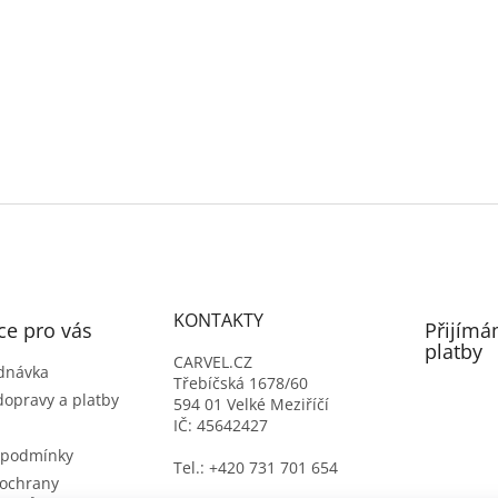
KONTAKTY
ce pro vás
Přijímá
platby
CARVEL.CZ
dnávka
Třebíčská 1678/60
dopravy a platby
594 01 Velké Meziříčí
IČ: 45642427
 podmínky
Tel.: +420 731 701 654
ochrany