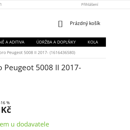
TY
OBCHODNÍ PODMÍNKY
PODMÍNKY OCHRANY OSOBNÍCH Ú
Přihlášení
NÁKUPNÍ
Prázdný košík
KOŠÍK
Ě A ADITIVA
ÚDRŽBA A DOPLŇKY
KOLA
 pro Peugeot 5008 II 2017- (1616436580)
o Peugeot 5008 II 2017-
–16 %
 Kč
em u dodavatele