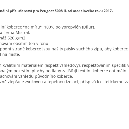
inální příslušenství pro Peugeot 5008 II. od modelového roku 2017-
ilní koberec "na míru", 100% polypropylén (Dilur).
a černá Mistral.
máž 520 g/m2.
ování obšitím tón v tónu.
podní straně koberce jsou našity pásky suchého zipu, aby koberec
l na místě.
 kvalitním materiálem (aspekt vzhledový), respektováním specifik v
nalým pokrytím plochy podlahy zajišťují textilní koberce optimáln
zachování vzhledu původního koberce.
zně zlepšuje zvukovou a tepelnou izolaci, přispívá k estetickému v