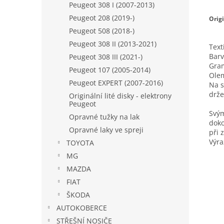
Peugeot 308 I (2007-2013)
Peugeot 208 (2019-)
Orig
Peugeot 508 (2018-)
Peugeot 308 II (2013-2021)
Text
Barv
Peugeot 308 III (2021-)
Gra
Peugeot 107 (2005-2014)
Olem
Peugeot EXPERT (2007-2016)
Na s
drže
Originální lité disky - elektrony
Peugeot
Svým
Opravné tužky na lak
doko
Opravné laky ve spreji
při 
Výra
TOYOTA
MG
MAZDA
FIAT
ŠKODA
AUTOKOBERCE
STŘEŠNÍ NOSIČE