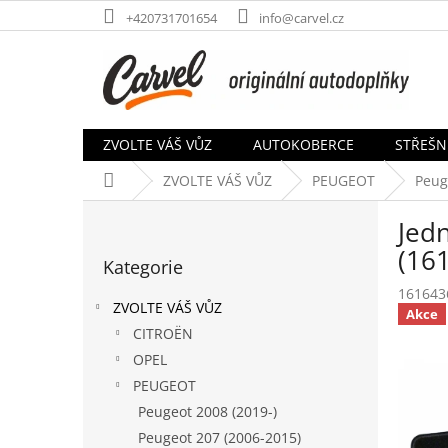
Přejít
+420731701654
info@carvel.cz
na
obsah
ZVOLTE VÁŠ VŮZ
AUTOKOBERCE
STŘEŠN
Domů
ZVOLTE VÁŠ VŮZ
PEUGEOT
Peug
P
Jedn
o
Přeskočit
s
(16
Kategorie
kategorie
t
161643
r
ZVOLTE VÁŠ VŮZ
Akce
a
CITROËN
n
OPEL
n
í
PEUGEOT
p
Peugeot 2008 (2019-)
a
Peugeot 207 (2006-2015)