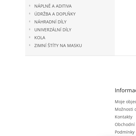
NÁPLNĚ A ADITIVA
ÚDRŽBA A DOPLŇKY
NÁHRADNÍ DÍLY
UNIVERZÁLNÍ DÍLY
KOLA
ZIMNÍ ŠTÍTY NA MASKU
Z
á
p
a
t
Informa
í
Moje obje
Možnosti 
Kontakty
Obchodní
Podmínky 