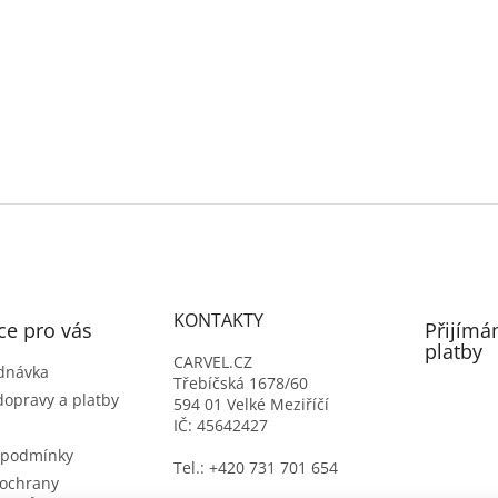
KONTAKTY
ce pro vás
Přijímá
platby
CARVEL.CZ
dnávka
Třebíčská 1678/60
dopravy a platby
594 01 Velké Meziříčí
IČ: 45642427
 podmínky
Tel.: +420 731 701 654
ochrany