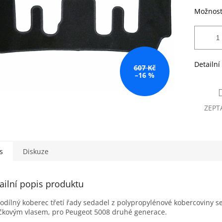
Možnost
Detailní
607 Kč
–16 %
ZEPT
s
Diskuze
ailní popis produktu
odílný koberec třetí řady sedadel z polypropylénové kobercoviny s
kovým vlasem, pro Peugeot 5008 druhé generace.