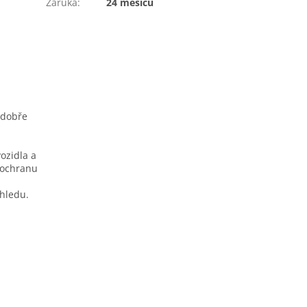
Záruka
:
24 měsíců
 dobře
ozidla a
í ochranu
zhledu.