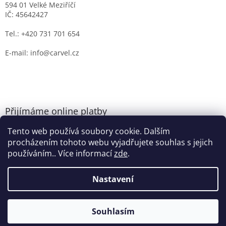
594 01 Velké Meziříčí
IČ: 45642427
Tel.: +420 731 701 654
E-mail: info@carvel.cz
Přijímáme online platby
Tento web používá soubory cookie. Dalším
procházením tohoto webu vyjadřujete souhlas s jejich
používáním.. Více informací
zde
.
Nastavení
Vytvořil Shoptet
Souhlasím
Copyright 2026
CARVEL.CZ
. Všechna práva vyhrazena.