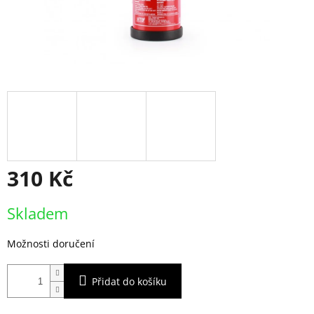
310 Kč
Měrná
Skladem
cena:
Možnosti doručení
Přidat do košíku