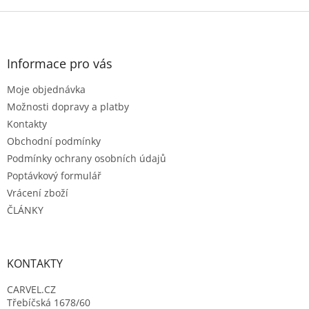
Z
á
p
a
Informace pro vás
t
Moje objednávka
í
Možnosti dopravy a platby
Kontakty
Obchodní podmínky
Podmínky ochrany osobních údajů
Poptávkový formulář
Vrácení zboží
ČLÁNKY
KONTAKTY
CARVEL.CZ
Třebíčská 1678/60