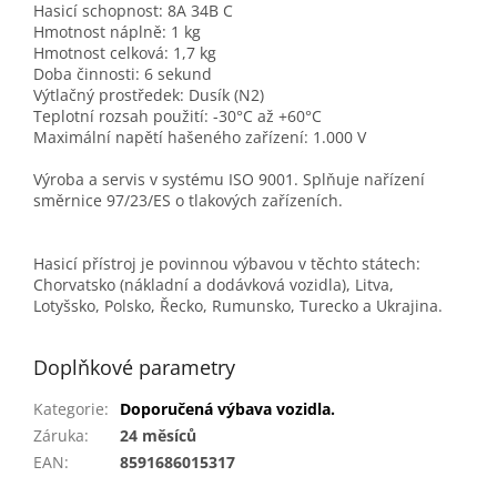
Hasicí schopnost: 8A 34B C
Hmotnost náplně: 1 kg
Hmotnost celková: 1,7 kg
Doba činnosti: 6 sekund
Výtlačný prostředek: Dusík (N2)
Teplotní rozsah použití: -30°C až +60°C
Maximální napětí hašeného zařízení: 1.000 V
Výroba a servis v systému ISO 9001. Splňuje nařízení
směrnice 97/23/ES o tlakových zařízeních.
Hasicí přístroj je povinnou výbavou v těchto státech:
Chorvatsko (nákladní a dodávková vozidla), Litva,
Lotyšsko, Polsko, Řecko, Rumunsko, Turecko a Ukrajina.
Doplňkové parametry
Kategorie
:
Doporučená výbava vozidla.
Záruka
:
24 měsíců
EAN
:
8591686015317