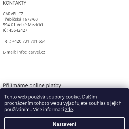
KONTAKTY
CARVEL.CZ
Třebíčská 1678/60
594 01 Velké Meziříčí
IČ: 45642427
Tel.: +420 731 701 654
E-mail: info@carvel.cz
Přijímáme online platby
Tento web používá soubory cookie. Dalším
procházením tohoto webu vyjadřujete souhlas s jejich
používáním.. Více informací
zde
.
Nastavení
Vytvořil Shoptet