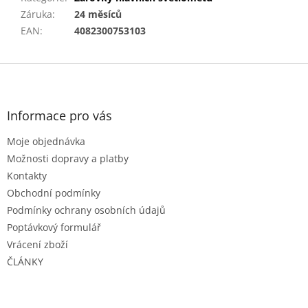
Záruka
:
24 měsíců
EAN
:
4082300753103
Z
á
p
a
Informace pro vás
t
Moje objednávka
í
Možnosti dopravy a platby
Kontakty
Obchodní podmínky
Podmínky ochrany osobních údajů
Poptávkový formulář
Vrácení zboží
ČLÁNKY