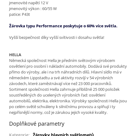
jmenovité napětí 12 V
jmenovitý výkon : 60/55 W
patice: P43t
Žárovka typu Performance poskytuje o 60% více světla.
Vyšší bezpečnost díky vyšší svítivosti i dosahu světla!
HELLA
Německá společnost Hella je předním světovým výrobcem
osvětlení pro osobní i nákladní automobily. Dodává své produkty
přímo do výroby, ale i na trh náhradních dílů. Hlavní sídlo má v
německém Lippstadtu a své aktivity rozvíjí v 54 výrobních
závodech, které zaměstnávají více než 23 000 pracovníků.
Sortiment společnosti Hella zahrnuje přibližně 25 000 položek
soustředěných do ucelených výrobních řad: osvětlení
automobilů, elektrika, elektronika. Výrobky společnosti Hella jsou
po celém světě schváleny k silničnímu provozu a splňují i ty
nejpřísnější normy, což je zárukou jejich vysoké kvality.
Doplňkové parametry
Kategorie
:
Žárovky hlavních světlometů