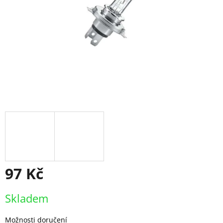
97 Kč
Měrná
Skladem
cena:
Možnosti doručení