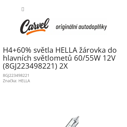
Přejít
NÁKUP
na
obsah
KOŠÍK
H4+60% světla HELLA žárovka do
hlavních světlometů 60/55W 12V
(8GJ223498221) 2X
8GJ223498221
Značka:
HELLA