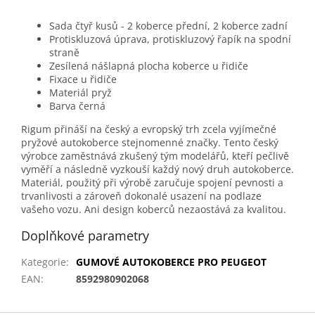
Sada čtyř kusů - 2 koberce přední, 2 koberce zadní
Protiskluzová úprava, protiskluzový řapík na spodní
straně
Zesílená nášlapná plocha koberce u řidiče
Fixace u řidiče
Materiál pryž
Barva černá
Rigum přináší na český a evropský trh zcela vyjímečné
pryžové autokoberce stejnomenné značky. Tento český
výrobce zaměstnává zkušený tým modelářů, kteří pečlivě
vyměří a následně vyzkouší každý nový druh autokoberce.
Materiál, použitý při výrobě zaručuje spojení pevnosti a
trvanlivosti a zároveň dokonalé usazení na podlaze
vašeho vozu. Ani design koberců nezaostává za kvalitou.
Doplňkové parametry
Kategorie
:
GUMOVÉ AUTOKOBERCE PRO PEUGEOT
EAN
:
8592980902068