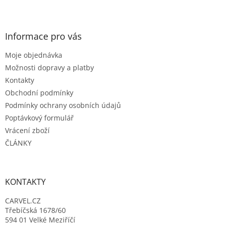
Z
á
p
a
Informace pro vás
t
Moje objednávka
í
Možnosti dopravy a platby
Kontakty
Obchodní podmínky
Podmínky ochrany osobních údajů
Poptávkový formulář
Vrácení zboží
ČLÁNKY
KONTAKTY
CARVEL.CZ
Třebíčská 1678/60
594 01 Velké Meziříčí