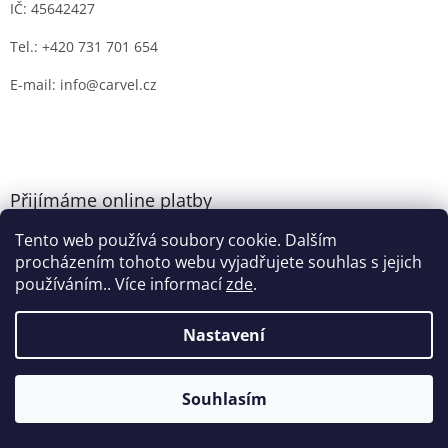
IČ: 45642427
Tel.: +420 731 701 654
E-mail: info@carvel.cz
Přijímáme online platby
Tento web používá soubory cookie. Dalším
procházením tohoto webu vyjadřujete souhlas s jejich
používáním.. Více informací
zde
.
Nastavení
Vytvořil Shoptet
Souhlasím
Copyright 2026
CARVEL.CZ
. Všechna práva vyhrazena.