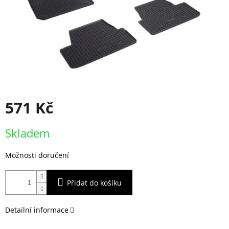
571 Kč
Měrná
Skladem
cena:
Možnosti doručení
Přidat do košíku
Detailní informace