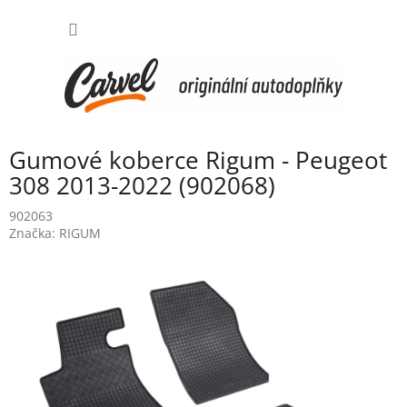
Přejít
NÁKUP
na
obsah
KOŠÍK
Gumové koberce Rigum - Peugeot
308 2013-2022 (902068)
902063
Značka:
RIGUM