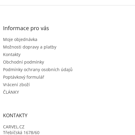
Z
á
p
a
Informace pro vás
t
Moje objednávka
í
Možnosti dopravy a platby
Kontakty
Obchodní podmínky
Podmínky ochrany osobních údajů
Poptávkový formulář
Vrácení zboží
ČLÁNKY
KONTAKTY
CARVEL.CZ
Třebíčská 1678/60