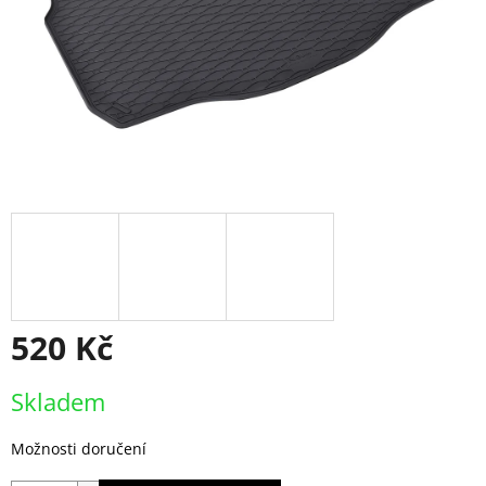
520 Kč
Měrná
Skladem
cena:
Možnosti doručení