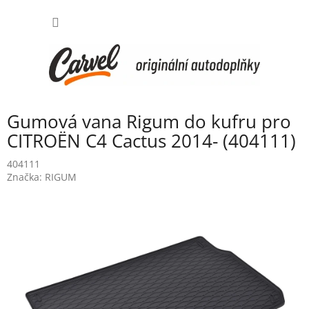
Přejít
NÁKUP
na
obsah
KOŠÍK
Gumová vana Rigum do kufru pro
CITROËN C4 Cactus 2014- (404111)
404111
Značka:
RIGUM