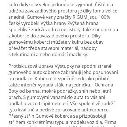
kufru kdykoliv velmi jednoduše vyjmout. Čištění a
údržba zavazadlového prostoru je díky tomu velice
snadná. Gumové vany značky RIGUM jsou 100%
český výrobek! Výška hrany Zvýšená hrana
spolehlivě zadrží vodu a nečistoty, takže neuniknou
z koberce do zavazadlového prostoru. Díky
gumovému koberci můžete v kufru bez obav
převážet třeba stavební materiál, nádoby
s tekutinami a nebo domácí mazlíčky.
Protiskluzová úprava Výstupky na spodní straně
gumového autokoberce zabraňují jeho posunování
po podlaze. Koberce bezpečně sedí jako přibité,
takže interiér vypadá stále na jedničku. Ochrana
Boty od bahna, mokré podrážky, sníh nebo letní
prach. S gumovými vanami do auta to vás ani
podlahu vozu trápit nemusí. Vše spolehlivě zadrží
tyto kvalitně a pečlivě zpracované autokoberce.
Přesný střih Gumové koberce se přizpůsobují
střihem konkrétnímu typu a modelu vozidla. Firma