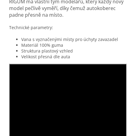
RIGUM má vlastní tým modelářů, který každý nový
model pečlivě vyměří, díky čemuž autokoberec
padne přesně na místo.
Technické parametry:
Vana s vyznačenými místy pro úchyty zavazadel
Materiál 100% guma
Struktura plastový vzhled
Velikost přesná dle auta