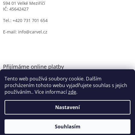
594 01 Velké Meziříčí
IČ: 45642427
Tel.: +420 731 701 654
E-mail: info@carvel.cz
Přijímáme online platby
Tento web používá soubory cookie. Dalším
procházením tohoto webu vyjadřujete souhlas s jejich
používáním.. Více informací
zde
.
Nastavení
Vytvořil Shoptet
Souhlasím
Copyright 2026
CARVEL.CZ
. Všechna práva vyhrazena.