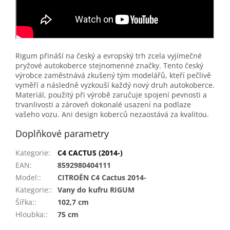
Rigum přináší na český a evropský trh zcela vyjímečné
pryžové autokoberce stejnomenné značky. Tento český
výrobce zaměstnává zkušený tým modelářů, kteří pečlivě
vyměří a následně vyzkouší každý nový druh autokoberce.
Materiál, použitý při výrobě zaručuje spojení pevnosti a
trvanlivosti a zároveň dokonalé usazení na podlaze
vašeho vozu. Ani design koberců nezaostává za kvalitou.
Doplňkové parametry
Kategorie
:
C4 CACTUS (2014-)
EAN
:
8592980404111
Model:
:
CITROËN C4 Cactus 2014-
Kategorie:
:
Vany do kufru RIGUM
Šířka:
:
102,7 cm
Hloubka:
:
75 cm