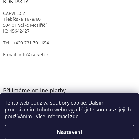
KONTAKTY
CARVEL.CZ
Třebíčská 1678/60
594 01 Velké Meziříčí
IČ: 45642427
Tel.: +420 731 701 654
E-mail: info@carvel.cz
Přijímáme online platby
Tento web používá soubory cookie. Dalším
procházením tohoto webu vyjadřujete souhlas s jejich
používáním.. Více informací
zde
.
Nastavení
Vytvořil Shoptet