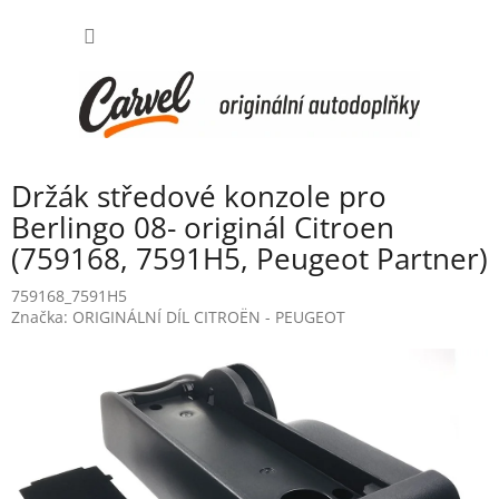
Přejít
NÁKUP
na
obsah
KOŠÍK
Držák středové konzole pro
Berlingo 08- originál Citroen
(759168, 7591H5, Peugeot Partner)
759168_7591H5
Značka:
ORIGINÁLNÍ DÍL CITROËN - PEUGEOT