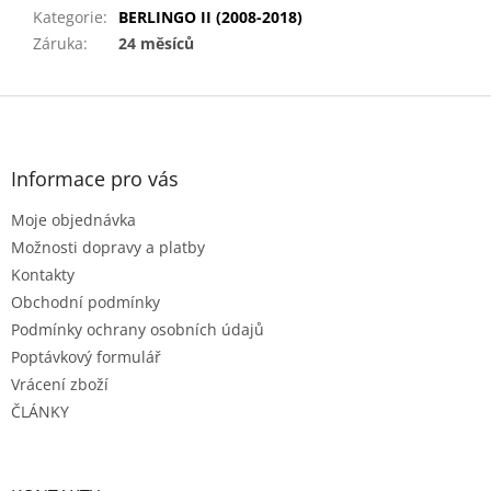
Kategorie
:
BERLINGO II (2008-2018)
Záruka
:
24 měsíců
Z
á
p
a
Informace pro vás
t
Moje objednávka
í
Možnosti dopravy a platby
Kontakty
Obchodní podmínky
Podmínky ochrany osobních údajů
Poptávkový formulář
Vrácení zboží
ČLÁNKY