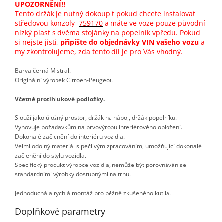
UPOZORNĚNÍ!!
Tento držák je nutný dokoupit pokud chcete instalovat
středovou konzoly
759170
a máte ve voze pouze původní
nízký plast s dvěma stojánky na popelník vpředu. Pokud
si nejste jisti,
připište do objednávky VIN vašeho vozu
a
my zkontrolujeme, zda tento díl je pro Vás vhodný.
Barva černá Mistral.
Originální výrobek Citroën-Peugeot.
Včetně protihlukové podložky.
Slouží jako úložný prostor, držák na nápoj, držák popelníku.
Vyhovuje požadavkům na prvovýrobu interiérového obložení.
Dokonalé začlenění do interiéru vozidla.
Velmi odolný materiál s pečlivým zpracováním, umožňující dokonalé
začlenění do stylu vozidla.
Specifický produkt výrobce vozidla, nemůže být porovnáván se
standardními výrobky dostupnými na trhu.
Jednoduchá a rychlá montáž pro běžně zkušeného kutila.
Doplňkové parametry