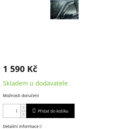
1 590 Kč
Měrná
Skladem u dodavatele
cena:
Možnosti doručení
Přidat do košíku
Detailní informace