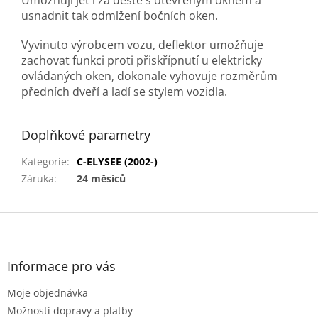
Umožňují jet i za deště s otevřeným oknem a
usnadnit tak odmlžení bočních oken.
Vyvinuto výrobcem vozu, deflektor umožňuje
zachovat funkci proti přiskřípnutí u elektricky
ovládaných oken, dokonale vyhovuje rozměrům
předních dveří a ladí se stylem vozidla.
Doplňkové parametry
Kategorie
:
C-ELYSEE (2002-)
Záruka
:
24 měsíců
Z
á
p
a
Informace pro vás
t
Moje objednávka
í
Možnosti dopravy a platby