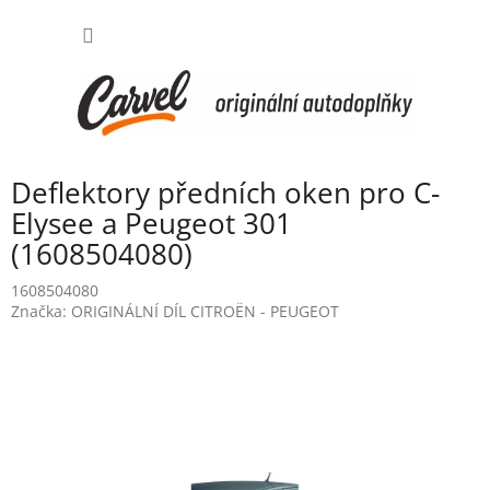
Přejít
NÁKUP
na
obsah
KOŠÍK
Deflektory předních oken pro C-
Elysee a Peugeot 301
(1608504080)
1608504080
Značka:
ORIGINÁLNÍ DÍL CITROËN - PEUGEOT