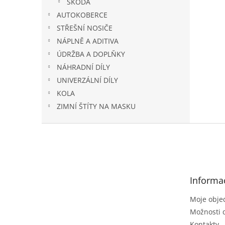
ŠKODA
AUTOKOBERCE
STŘEŠNÍ NOSIČE
NÁPLNĚ A ADITIVA
ÚDRŽBA A DOPLŇKY
NÁHRADNÍ DÍLY
UNIVERZÁLNÍ DÍLY
KOLA
ZIMNÍ ŠTÍTY NA MASKU
Z
á
p
a
t
Informa
í
Moje obje
Možnosti 
Kontakty