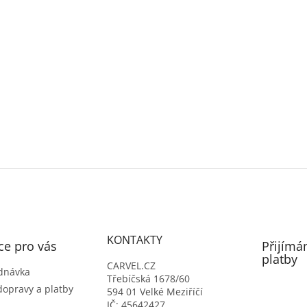
KONTAKTY
ce pro vás
Přijímá
platby
CARVEL.CZ
dnávka
Třebíčská 1678/60
dopravy a platby
594 01 Velké Meziříčí
IČ: 45642427