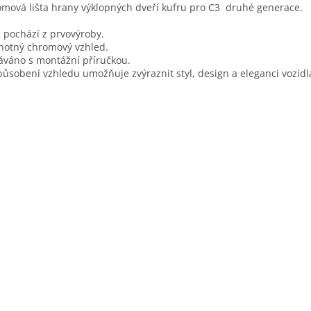
mová lišta hrany výklopných dveří kufru pro C3 druhé generace.
a pochází z prvovýroby.
otný chromový vzhled.
váno s montážní příručkou.
působení vzhledu umožňuje zvýraznit styl, design a eleganci vozidl