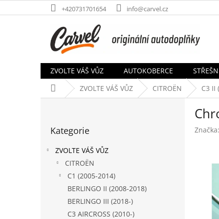
Přejít
+420731701654
info@carvel.cz
na
obsah
ZVOLTE VÁŠ VŮZ
AUTOKOBERCE
STŘEŠN
Domů
ZVOLTE VÁŠ VŮZ
CITROËN
C3 II
P
Chro
o
Přeskočit
s
Kategorie
Značka
kategorie
t
r
ZVOLTE VÁŠ VŮZ
a
CITROËN
n
C1 (2005-2014)
n
í
BERLINGO II (2008-2018)
p
BERLINGO III (2018-)
a
C3 AIRCROSS (2010-)