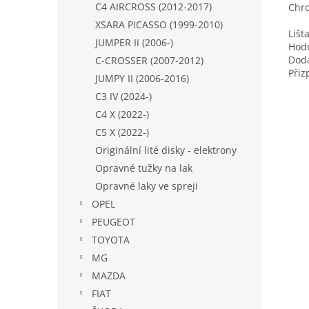
C4 AIRCROSS (2012-2017)
Chro
XSARA PICASSO (1999-2010)
Lišt
JUMPER II (2006-)
Hodn
Dodá
C-CROSSER (2007-2012)
Přiz
JUMPY II (2006-2016)
C3 IV (2024-)
C4 X (2022-)
C5 X (2022-)
Originální lité disky - elektrony
Opravné tužky na lak
Opravné laky ve spreji
OPEL
PEUGEOT
TOYOTA
MG
MAZDA
FIAT