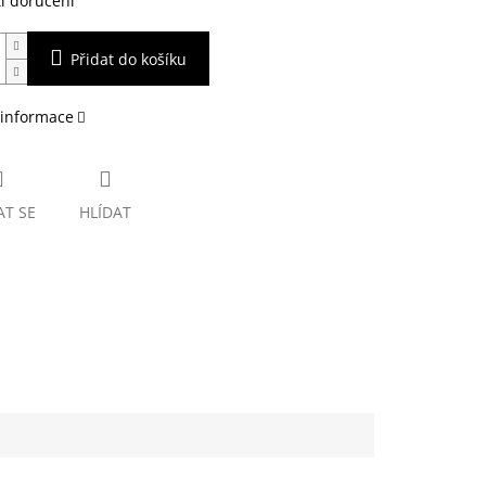
i doručení
Přidat do košíku
 informace
AT SE
HLÍDAT