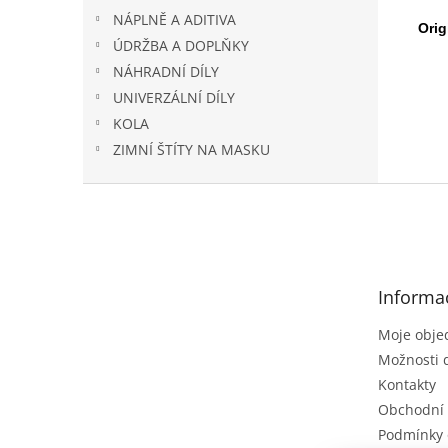
NÁPLNĚ A ADITIVA
Orig
ÚDRŽBA A DOPLŇKY
NÁHRADNÍ DÍLY
UNIVERZÁLNÍ DÍLY
KOLA
ZIMNÍ ŠTÍTY NA MASKU
Z
á
p
a
t
Informa
í
Moje obje
Možnosti 
Kontakty
Obchodní
Podmínky 