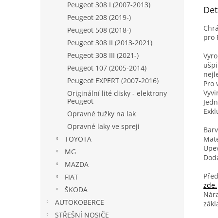
Peugeot 308 I (2007-2013)
Det
Peugeot 208 (2019-)
​Chr
Peugeot 508 (2018-)
pro 
Peugeot 308 II (2013-2021)
Peugeot 308 III (2021-)
Vyro
ušpi
Peugeot 107 (2005-2014)
nejl
Peugeot EXPERT (2007-2016)
Pro 
Vyvi
Originální lité disky - elektrony
Peugeot
Jedn
Exkl
Opravné tužky na lak
Opravné laky ve spreji
Barv
Mate
TOYOTA
Upev
MG
Dodá
MAZDA
Před
FIAT
zde.
ŠKODA
Nára
AUTOKOBERCE
zákl
STŘEŠNÍ NOSIČE