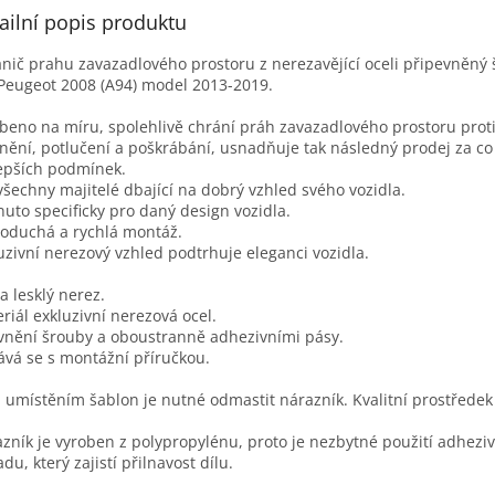
ailní popis produktu
ánič prahu zavazadlového prostoru z nerezavějící oceli připevněný
Peugeot 2008 (A94) model 2013-2019.
beno na míru, spolehlivě chrání práh zavazadlového prostoru prot
nění, potlučení a poškrábání, usnadňuje tak následný prodej za co
epších podmínek.
všechny majitelé dbající na dobrý vzhled svého vozidla.
nuto specificky pro daný design vozidla.
oduchá a rychlá montáž.
uzivní nerezový vzhled podtrhuje eleganci vozidla.
a lesklý nerez.
riál exkluzivní nerezová ocel.
nění šrouby a oboustranně adhezivními pásy.
vá se s montážní příručkou.
 umístěním šablon je nutné odmastit nárazník. Kvalitní prostřede
zník je vyroben z polypropylénu, proto je nezbytné použití adhezi
adu, který zajistí přilnavost dílu.