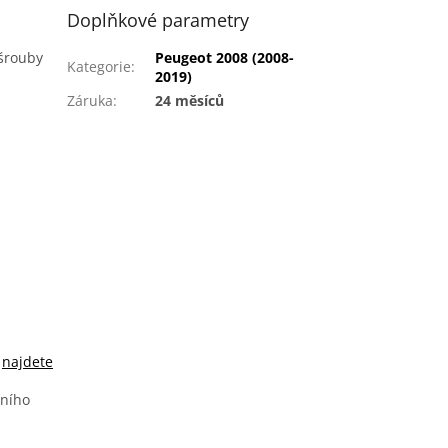
Doplňkové parametry
 šrouby
Peugeot 2008 (2008-
Kategorie
:
2019)
Záruka
:
24 měsíců
i
k
najdete
vního