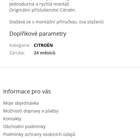
Jednoduchá a rychlá montáž.
Originální příslušenství Citroën.
Dodává se s montážní příručkou. (na stažení)
Doplňkové parametry
Kategorie
:
CITROËN
Záruka
:
24 měsíců
Z
á
p
a
Informace pro vás
t
Moje objednávka
í
Možnosti dopravy a platby
Kontakty
Obchodní podmínky
Podmínky ochrany osobních údajů