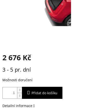
2 676 Kč
Měrná
3 - 5 pr. dní
cena:
Možnosti doručení
Přidat do košíku
Detailní informace