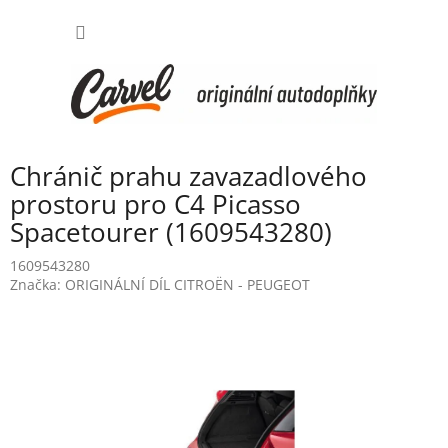
Přejít
NÁKUP
na
obsah
KOŠÍK
Chránič prahu zavazadlového
prostoru pro C4 Picasso
Spacetourer (1609543280)
1609543280
Značka:
ORIGINÁLNÍ DÍL CITROËN - PEUGEOT