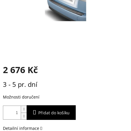
2 676 Kč
Měrná
3 - 5 pr. dní
cena:
Možnosti doručení
Přidat do košíku
Detailní informace