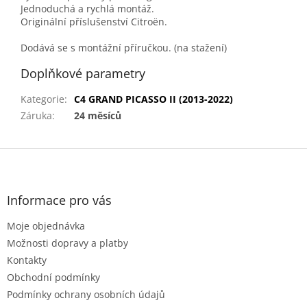
Jednoduchá a rychlá montáž.
Originální příslušenství Citroën.
Dodává se s montážní příručkou. (na stažení)
Doplňkové parametry
Kategorie
:
C4 GRAND PICASSO II (2013-2022)
Záruka
:
24 měsíců
Z
á
p
a
Informace pro vás
t
Moje objednávka
í
Možnosti dopravy a platby
Kontakty
Obchodní podmínky
Podmínky ochrany osobních údajů