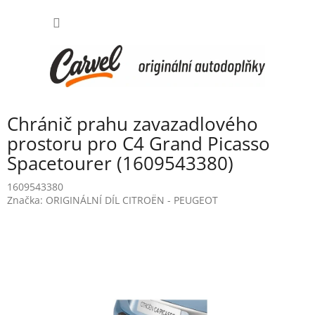
Přejít
NÁKUP
na
obsah
KOŠÍK
Chránič prahu zavazadlového
prostoru pro C4 Grand Picasso
Spacetourer (1609543380)
1609543380
Značka:
ORIGINÁLNÍ DÍL CITROËN - PEUGEOT