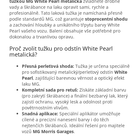
tužkou MG White Pearl metalická
zvládnete drobné
vady a škrábance na laku opravit sami, rychle a
profesionálně. Tato laková tužka je namíchaná přesně
podle standardů MG, což garantuje
stoprocentní shodu
a zachování hloubky a unikátního třpytu barvy White
Pearl vašeho vozu. Balení obsahuje vše potřebné pro
dokonalou a trvanlivou opravu.
Proč zvolit tužku pro odstín White Pearl
metalická?
Přesná perleťová shoda:
Tužka je určena speciálně
pro sofistikovaný metalický/perleťový odstín
White
Pearl
, zajišťující barevnou věrnost a optický efekt
laku MG.
Kompletní sada pro retuš:
Získáte základní barvu
(pro zakrytí škrábance) a finální bezbarvý lak, který
zajistí ochranu, vysoký lesk a odolnost proti
povětrnostním vlivům.
Snadná aplikace:
Speciální aplikátor umožňuje
cílené a precizní nanesení barvy i do těch
nejtenčích škrábanců. Ideální řešení pro majitele
vozů
MG Morris Garages
.