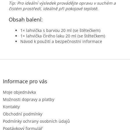
Tip: Pro ideální výsledek provádějte opravu v suchém a
čistém prostředí, ideálně při pokojové teplotě.
Obsah balení:
1× lahvička s barvou 20 ml (se štětečkem)
1× lahvička čirého laku 20 ml (se štětečkem)
Návod k použití a bezpečnostní informace
Z
á
p
a
Informace pro vás
t
Moje objednávka
í
Možnosti dopravy a platby
Kontakty
Obchodní podmínky
Podmínky ochrany osobních údajů
Poptávkový formulář