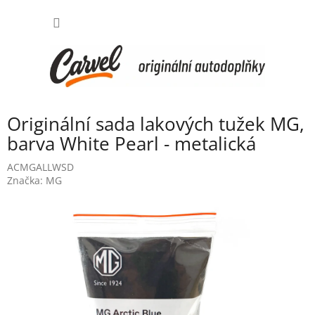
Přejít
NÁKUP
na
obsah
KOŠÍK
Originální sada lakových tužek MG,
barva White Pearl - metalická
ACMGALLWSD
Značka:
MG