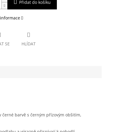
Přidat do košíku
 informace
AT SE
HLÍDAT
v černé barvě s černým přízovým obšitím,
 podlahu a výrazně přispívají k pohodlí