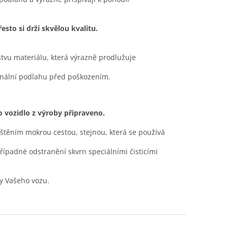
sto si drží skvělou kvalitu.
stvu materiálu, která výrazně prodlužuje
ginální podlahu před poškozením.
to vozidlo z výroby připraveno.
ištěním mokrou cestou, stejnou, která se používá
případné odstranění skvrn speciálními čisticími
y Vašeho vozu.