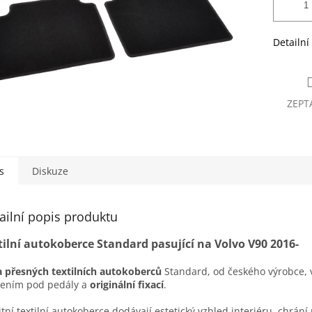
Detailní
ZEPT
s
Diskuze
ailní popis produktu
tilní autokoberce Standard pasující na Volvo V90 2016-
 přesných textilních autokoberců
Standard, od českého výrobce, 
lením pod pedály a
originální fixací
.
itní textilní autokoberce dodávají estetický vzhled interiéru, chrání