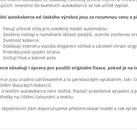
ujících. Investice do kvalitních autokoberců se tak určitě vyplatí.
ilní autokoberce od českého výrobce jsou za rozumnou cenu a pře
Pasují přesně vždy pro uvedený model automobilu.
Zesílený nášlap v namáhané oblasti pedálů, oceníte zesílenou vr
životnost koberce.
Dodávají interiéru vozidla elegantní vzhled a zároveň chrání ori
Protiskluzová spodní strana.
Snižují hluk v kabině auta.
rce obsahují i úpravu pro použití originální fixace, pokud je na 
rce jsou snadno udržovatelné a to jak klasickým vysáváním, tak i č
čištění klasických koberců.
 o textilní autokoberce není složitá. Postačí pravidelné vysávání a 
tředky na čištění čalounění a textilu.
 objednáním Vám doporučujeme překontrolovat model a rok výrob