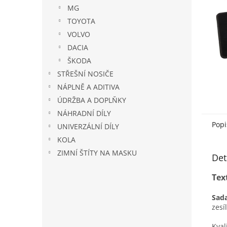
n
MG
e
TOYOTA
l
VOLVO
DACIA
ŠKODA
STŘEŠNÍ NOSIČE
NÁPLNĚ A ADITIVA
ÚDRŽBA A DOPLŇKY
NÁHRADNÍ DÍLY
Popi
UNIVERZÁLNÍ DÍLY
KOLA
ZIMNÍ ŠTÍTY NA MASKU
Det
Tex
Sada
zesí
Kval