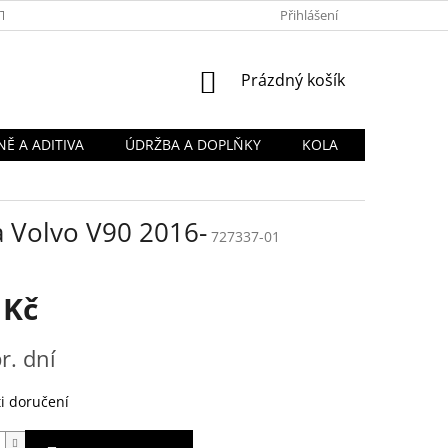
TY
OBCHODNÍ PODMÍNKY
PODMÍNKY OCHRANY OSOBNÍCH Ú
Přihlášení
NÁKUPNÍ
Prázdný košík
KOŠÍK
Ě A ADITIVA
ÚDRŽBA A DOPLŇKY
KOLA
a Volvo V90 2016-
727337-01
 Kč
r. dní
i doručení