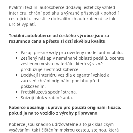
Kvalitní textilní autokoberce dodávají estetický vzhled
interiéru, chrání podlahu a výrazně přispívají k pohodlí
cestujících. Investice do kvalitních autokoberců se tak
určitě vyplatí.
Textilní autokoberce od českého výrobce jsou za
rozumnou cenu a přesto si drží skvělou kvalitu.
Pasují přesně vždy pro uvedený model automobilu.
Zesílený nášlap v namáhané oblasti pedálů, oceníte
zesílenou vrstvu materiálu, která výrazně
prodlužuje životnost koberce.
Dodávají interiéru vozidla elegantní vzhled a
zároveň chrání originální podlahu před
poškozením.
Protiskluzová spodní strana.
Snižují hluk v kabině auta.
Koberce obsahují i úpravu pro použití originální fixace,
pokud je na to vozidlo z výroby připraveno.
Koberce jsou snadno udržovatelné a to jak klasickým
vysáváním, tak i čištěním mokrou cestou, stejnou, která