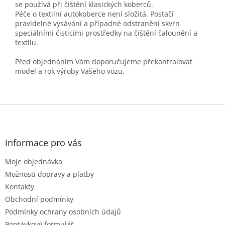
se používá při čištění klasických koberců.
Péče o textilní autokoberce není složitá. Postačí
pravidelné vysávání a případné odstranění skvrn
speciálními čisticími prostředky na čištění čalounění a
textilu.
Před objednáním Vám doporučujeme překontrolovat
model a rok výroby Vašeho vozu.
Z
á
p
a
Informace pro vás
t
Moje objednávka
í
Možnosti dopravy a platby
Kontakty
Obchodní podmínky
Podmínky ochrany osobních údajů
Poptávkový formulář