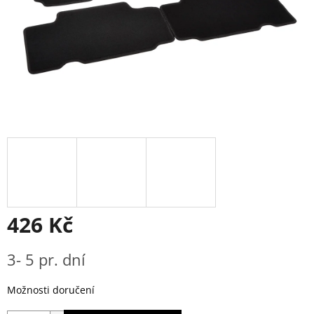
426 Kč
Měrná
3- 5 pr. dní
cena:
Možnosti doručení