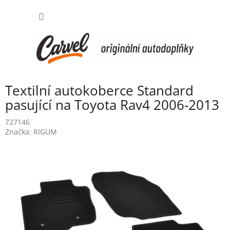
Přejít
NÁKUP
na
obsah
KOŠÍK
Textilní autokoberce Standard
pasující na Toyota Rav4 2006-2013
727146
Značka:
RIGUM