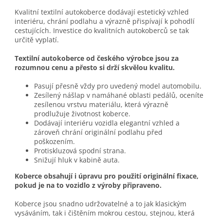
Kvalitní textilní autokoberce dodávají estetický vzhled
interiéru, chrání podlahu a výrazně přispívají k pohodlí
cestujících. Investice do kvalitních autokoberců se tak
určitě vyplatí.
Textilní autokoberce od českého výrobce jsou za
rozumnou cenu a přesto si drží skvělou kvalitu.
Pasují přesně vždy pro uvedený model automobilu.
Zesílený nášlap v namáhané oblasti pedálů, oceníte
zesílenou vrstvu materiálu, která výrazně
prodlužuje životnost koberce.
Dodávají interiéru vozidla elegantní vzhled a
zároveň chrání originální podlahu před
poškozením.
Protiskluzová spodní strana.
Snižují hluk v kabině auta.
Koberce obsahují i úpravu pro použití originální fixace,
pokud je na to vozidlo z výroby připraveno.
Koberce jsou snadno udržovatelné a to jak klasickým
vysáváním, tak i čištěním mokrou cestou, stejnou, která