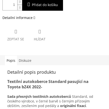
Přidat do košíku
Detailní informace
ZEPTAT SE
HLÍDAT
Popis
Diskuze
Detailní popis produktu
Textilní autokoberce Standard pasující na
Toyota bZ4X 2022-
Sada přesných textilních autokoberců
Standard, od
českého výrobce, v černé barvě s černým přízovým
obšitím, zesílením pod pedály a
originální fixací
.