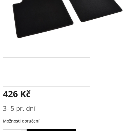
426 Kč
Měrná
3- 5 pr. dní
cena:
Možnosti doručení