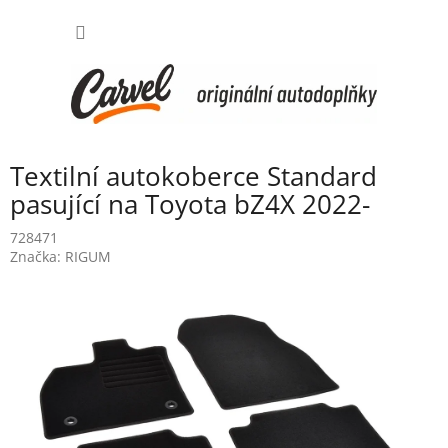
Přejít
NÁKUP
na
obsah
KOŠÍK
Textilní autokoberce Standard
pasující na Toyota bZ4X 2022-
728471
Značka:
RIGUM