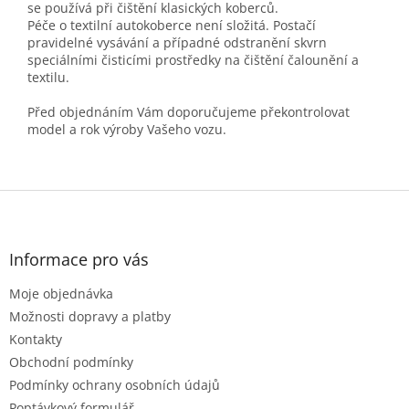
se používá při čištění klasických koberců.
Péče o textilní autokoberce není složitá. Postačí
pravidelné vysávání a případné odstranění skvrn
speciálními čisticími prostředky na čištění čalounění a
textilu.
Před objednáním Vám doporučujeme překontrolovat
model a rok výroby Vašeho vozu.
Z
á
p
a
Informace pro vás
t
Moje objednávka
í
Možnosti dopravy a platby
Kontakty
Obchodní podmínky
Podmínky ochrany osobních údajů
Poptávkový formulář