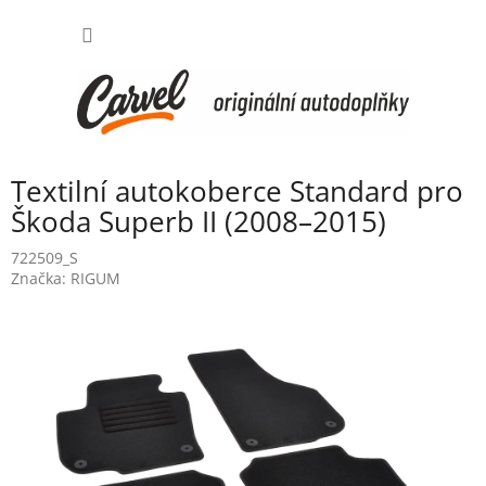
Přejít
NÁKUP
na
obsah
KOŠÍK
Textilní autokoberce Standard pro
Škoda Superb II (2008–2015)
722509_S
Značka:
RIGUM