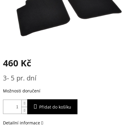
460 Kč
Měrná
3- 5 pr. dní
cena:
Možnosti doručení
Přidat do košíku
Detailní informace