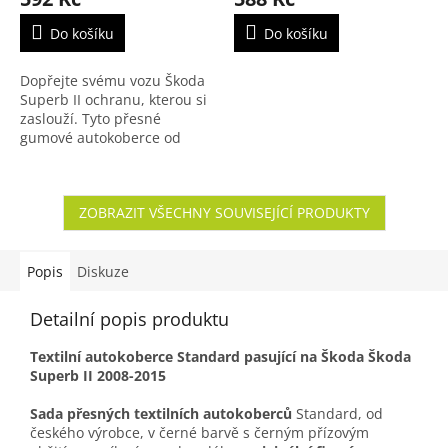
Do košíku
Do košíku
Dopřejte svému vozu Škoda
Superb II ochranu, kterou si
zaslouží. Tyto přesné
gumové autokoberce od
českého výrobce Rigum
dokonale kopírují podlahu
vozu, jsou zcela bez zápachu
ZOBRAZIT VŠECHNY SOUVISEJÍCÍ PRODUKTY
a...
Popis
Diskuze
Detailní popis produktu
Textilní autokoberce Standard pasující na Škoda Škoda
Superb II 2008-2015
Sada přesných textilních autokoberců
Standard, od
českého výrobce, v černé barvě s černým přízovým