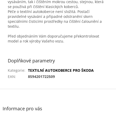
vysáváním, tak i čištěním mokrou cestou, stejnou, která
se používá při čištění klasických koberců.
Péče o textilní autokoberce není složitá. Postačí
pravidelné vysávání a případné odstranění skvrn
speciálními čisticími prostředky na čištění čalounění a
textilu.
Před objednáním Vám doporučujeme překontrolovat
model a rok výroby Vašeho vozu.
Doplňkové parametry
Kategorie
:
TEXTILNÍ AUTOKOBERCE PRO ŠKODA
EAN
:
8594201722509
Z
á
p
a
Informace pro vás
t