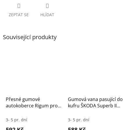
ZEPTAT SE
HLÍDAT
Související produkty
Přesné gumové
Gumová vana pasující do
autokoberce Rigum pro
kufru ŠKODA Superb II
Škoda Superb II (2008–
Combi 2009-
2015) – Sada 4 ks
3- 5 pr. dní
3- 5 pr. dní
592 Kč
588 Kč