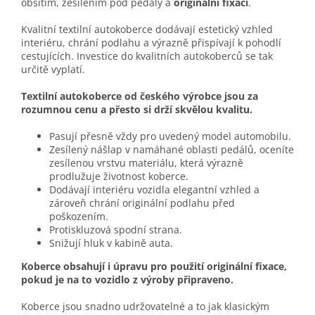
obšitím, zesílením pod pedály a
originální fixací
.
Kvalitní textilní autokoberce dodávají estetický vzhled
interiéru, chrání podlahu a výrazně přispívají k pohodlí
cestujících. Investice do kvalitních autokoberců se tak
určitě vyplatí.
Textilní autokoberce od českého výrobce jsou za
rozumnou cenu a přesto si drží skvělou kvalitu.
Pasují přesně vždy pro uvedený model automobilu.
Zesílený nášlap v namáhané oblasti pedálů, oceníte
zesílenou vrstvu materiálu, která výrazně
prodlužuje životnost koberce.
Dodávají interiéru vozidla elegantní vzhled a
zároveň chrání originální podlahu před
poškozením.
Protiskluzová spodní strana.
Snižují hluk v kabině auta.
Koberce obsahují i úpravu pro použití originální fixace,
pokud je na to vozidlo z výroby připraveno.
Koberce jsou snadno udržovatelné a to jak klasickým